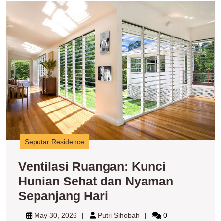
Ve
R
K
H
S
d
N
S
H
Seputar Residence
Ventilasi Ruangan: Kunci
Hunian Sehat dan Nyaman
Ventilasi
Sepanjang Hari
Ruangan:
May
Putri
May 30, 2026
Putri Sihobah
0