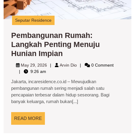
Seputar Residence
Pembangunan Rumah:
Langkah Penting Menuju
Pembangunan
Hunian Impian
Rumah:
May
Arvin
May 29, 2026
Arvin Dio
0 Comment
Langkah
29,
Dio
9:26 am
2026
Penting
Jakarta, incaresidence.co.id – Mewujudkan
Menuju
pembangunan rumah sering menjadi salah satu
pencapaian terbesar dalam hidup seseorang. Bagi
Hunian
banyak keluarga, rumah bukan[...]
Impian
READ
READ MORE
MORE