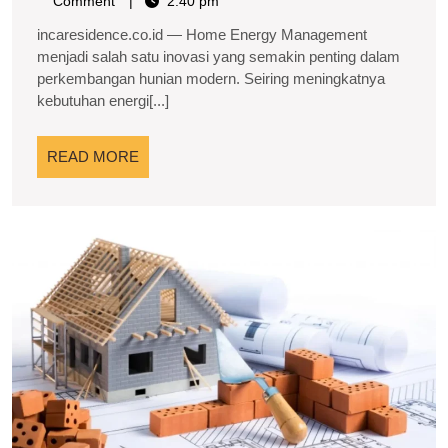
Management:
29,
Sihobah
Comment
2:40 pm
2026
Solusi
incaresidence.co.id — Home Energy Management
Cerdas
menjadi salah satu inovasi yang semakin penting dalam
perkembangan hunian modern. Seiring meningkatnya
untuk
kebutuhan energi[...]
Efisiensi
Energi
READ
READ MORE
Hunian
MORE
P
R
L
P
M
H
I