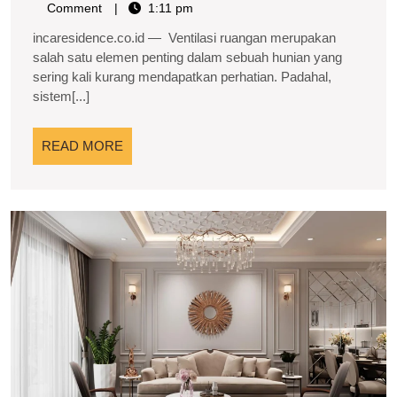
Kunci
30,
Sihobah
Comment
1:11 pm
2026
Hunian
incaresidence.co.id — Ventilasi ruangan merupakan
Sehat
salah satu elemen penting dalam sebuah hunian yang
sering kali kurang mendapatkan perhatian. Padahal,
dan
sistem[...]
Nyaman
Sepanjang
READ
READ MORE
Hari
MORE
P
R
M
y
Bi
H
Te
E