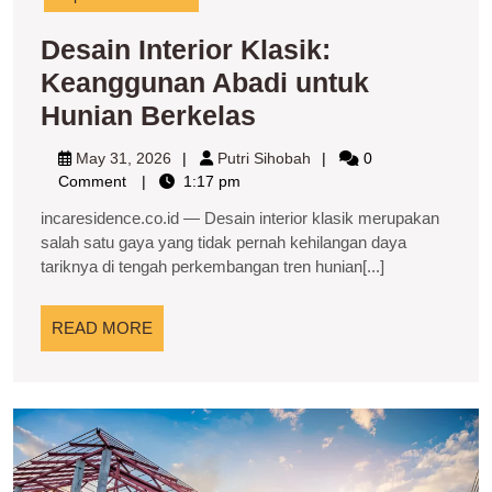
Desain Interior Klasik:
Keanggunan Abadi untuk
Desain
Hunian Berkelas
Interior
May
Putri
May 31, 2026
Putri Sihobah
0
Klasik:
31,
Sihobah
Comment
1:17 pm
2026
Keanggunan
incaresidence.co.id — Desain interior klasik merupakan
Abadi
salah satu gaya yang tidak pernah kehilangan daya
tariknya di tengah perkembangan tren hunian[...]
untuk
Hunian
READ
READ MORE
Berkelas
MORE
K
R
M
P