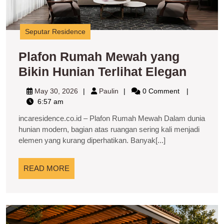
Seputar Residence
Plafon Rumah Mewah yang
Plafon
Bikin Hunian Terlihat Elegan
Ruma
May
Paulin
May 30, 2026
Paulin
0 Comment
Mewa
30,
6:57 am
2026
yang
incaresidence.co.id – Plafon Rumah Mewah Dalam dunia
Bikin
hunian modern, bagian atas ruangan sering kali menjadi
elemen yang kurang diperhatikan. Banyak[...]
Hunia
Terlih
READ
READ MORE
Elega
MORE
R
T