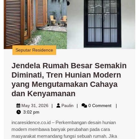
Di
T
H
M
y
M
C
Seputar Residence
d
K
Jendela Rumah Besar Semakin
Diminati, Tren Hunian Modern
yang Mengutamakan Cahaya
Jendela
dan Kenyamanan
Rumah
May
Paulin
May 31, 2026
Paulin
0 Comment
Besar
31,
3:02 pm
2026
Semakin
incaresidence.co.id – Perkembangan desain hunian
Diminati,
modern membawa banyak perubahan pada cara
masyarakat memandang fungsi sebuah rumah. Jika