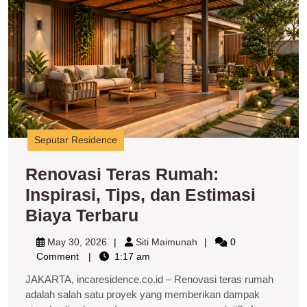
R
In
Ti
d
E
B
T
Seputar Residence
Renovasi Teras Rumah:
Inspirasi, Tips, dan Estimasi
Renovasi
Biaya Terbaru
Teras
May
Siti
May 30, 2026
Siti Maimunah
0
Rumah:
30,
Maimunah
Comment
1:17 am
2026
Inspirasi,
JAKARTA, incaresidence.co.id – Renovasi teras rumah
Tips,
adalah salah satu proyek yang memberikan dampak