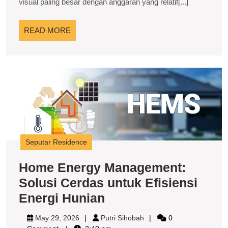
visual paling besar dengan anggaran yang relatif[...]
dan
Estimasi
READ
READ MORE
Biaya
MORE
Terbaru
H
E
M
S
C
u
Ef
Seputar Residence
E
H
Home Energy Management:
Solusi Cerdas untuk Efisiensi
Home
Energi Hunian
Energy
May
Putri
May 29, 2026
Putri Sihobah
0