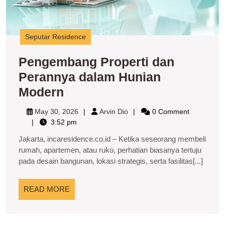
Seputar Residence
Pengembang Properti dan
Perannya dalam Hunian
Pengembang
Modern
Properti
May
Arvin
May 30, 2026
Arvin Dio
0 Comment
dan
30,
Dio
3:52 pm
2026
Perannya
Jakarta, incaresidence.co.id – Ketika seseorang membeli
dalam
rumah, apartemen, atau ruko, perhatian biasanya tertuju
pada desain bangunan, lokasi strategis, serta fasilitas[...]
Hunian
Modern
READ
READ MORE
MORE