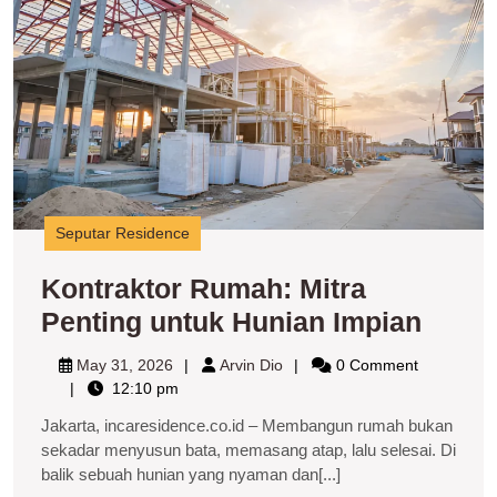
u
H
I
Seputar Residence
Kontraktor Rumah: Mitra
Kontr
Penting untuk Hunian Impian
Ruma
May
Arvin
May 31, 2026
Arvin Dio
0 Comment
Mitra
31,
Dio
12:10 pm
2026
Penti
Jakarta, incaresidence.co.id – Membangun rumah bukan
untuk
sekadar menyusun bata, memasang atap, lalu selesai. Di
balik sebuah hunian yang nyaman dan[...]
Huni