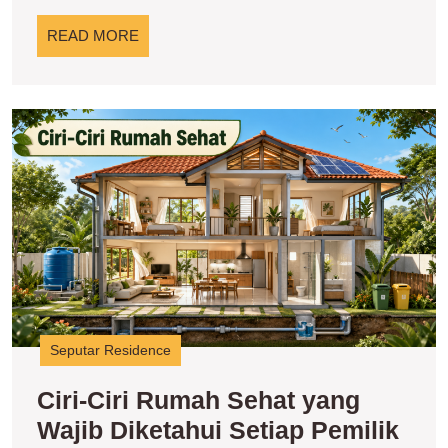
Impia
READ
READ MORE
MORE
Ci
Ci
R
S
y
W
D
S
P
H
Seputar Residence
Ciri-Ciri Rumah Sehat yang
Wajib Diketahui Setiap Pemilik