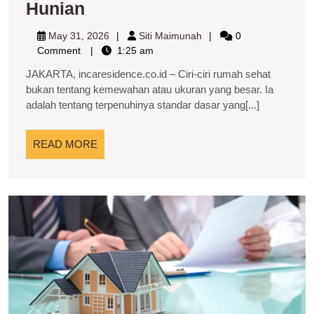
Ciri-
Hunian
Ciri
May
Siti
May 31, 2026
Siti Maimunah
0
Rumah
31,
Maimunah
Comment
1:25 am
2026
Sehat
JAKARTA, incaresidence.co.id – Ciri-ciri rumah sehat
yang
bukan tentang kemewahan atau ukuran yang besar. Ia
adalah tentang terpenuhinya standar dasar yang[...]
Wajib
Diketahui
READ
READ MORE
Setiap
MORE
Pemilik
Hunian
P
Pr
d
P
d
H
M