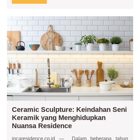
Hunian
MORE
Modern
Ce
Scu
Kei
Sen
Ke
ya
Me
Nu
Re
Ceramic Sculpture: Keindahan Seni
Keramik yang Menghidupkan
Ceramic
Nuansa Residence
Sculpture:
incaresidence.co.id — Dalam beberapa tahun