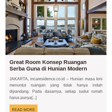
Ru
Se
Gu
di
Hun
Mo
Great Room Konsep Ruangan
Great
Serba Guna di Hunian Modern
Room
JAKARTA, incaresidence.co.id – Hunian masa kini
Konsep
menuntut ruangan yang tidak hanya indah
Ruangan
dipandang. Pada dasarnya, setiap sudut rumah
Serba
harus punya[...]
Guna
di
READ
READ MORE