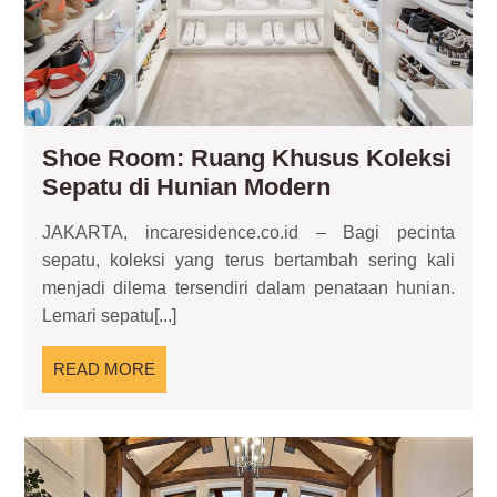
Shoe Room: Ruang Khusus Koleksi
Shoe
Sepatu di Hunian Modern
Room:
JAKARTA, incaresidence.co.id – Bagi pecinta
Ruang
sepatu, koleksi yang terus bertambah sering kali
Khusus
menjadi dilema tersendiri dalam penataan hunian.
Koleksi
Lemari sepatu[...]
Sepatu
di
READ
READ MORE
Hunian
MORE
Modern
Gre
Ro
Ko