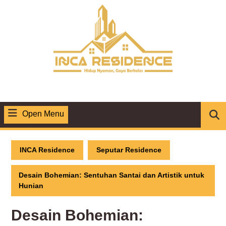
Skip
to
content
Open Menu
Open
Menu
INCA Residence
Seputar Residence
Desain Bohemian: Sentuhan Santai dan Artistik untuk
Hunian
Desain Bohemian: