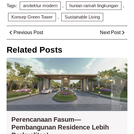
Tags:
arsitektur modern
,
hunian ramah lingkungan
,
Konsep Green Tower
,
Sustainable Living
Post
Previous
Next
Previous Post
Next Post
navigation
Post
Post
Related Posts
Pe
Fa
—
Pe
Re
Leb
Ber
Perencanaan Fasum—
Pembangunan Residence Lebih