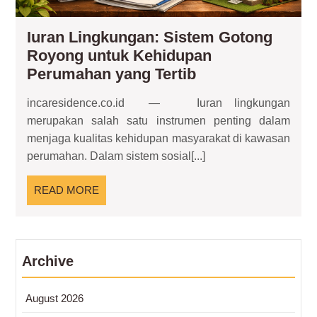
Iuran Lingkungan: Sistem Gotong
Royong untuk Kehidupan
Iuran
Perumahan yang Tertib
Lingkungan:
incaresidence.co.id — Iuran lingkungan
Sistem
merupakan salah satu instrumen penting dalam
Gotong
menjaga kualitas kehidupan masyarakat di kawasan
Royong
perumahan. Dalam sistem sosial[...]
untuk
Kehidupan
READ
READ MORE
Perumahan
MORE
yang
Tertib
Archive
August 2026