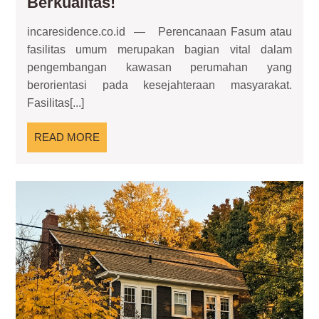
Perencanaan
Berkualitas!
Fasum
incaresidence.co.id — Perencanaan Fasum atau
—
fasilitas umum merupakan bagian vital dalam
Pembangunan
pengembangan kawasan perumahan yang
Residence
berorientasi pada kesejahteraan masyarakat.
Lebih
Fasilitas[...]
Berkualitas!
READ
READ MORE
MORE
Gar
Ho
Hun
Ele
ya
Me
Ke
da
Kar