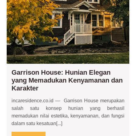
Garrison House: Hunian Elegan
yang Memadukan Kenyamanan dan
Garrison
Karakter
House:
incaresidence.co.id — Garrison House merupakan
Hunian
salah satu konsep hunian yang berhasil
Elegan
memadukan nilai estetika, kenyamanan, dan fungsi
yang
dalam satu kesatuan[...]
Memadukan
Kenyamanan