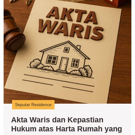
H
a
H
R
y
D
Seputar Residence
Akta Waris dan Kepastian
Hukum atas Harta Rumah yang