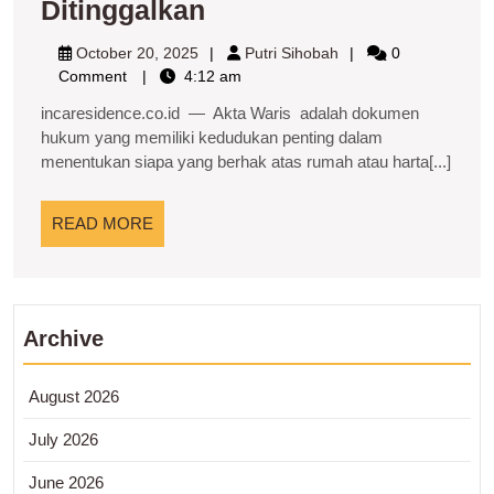
Akta
Ditinggalkan
Waris
October
Putri
October 20, 2025
Putri Sihobah
0
dan
20,
Sihobah
Comment
4:12 am
2025
Kepastian
incaresidence.co.id — Akta Waris adalah dokumen
Hukum
hukum yang memiliki kedudukan penting dalam
menentukan siapa yang berhak atas rumah atau harta[...]
atas
Harta
READ
READ MORE
Rumah
MORE
yang
Ditinggalkan
Archive
August 2026
July 2026
June 2026