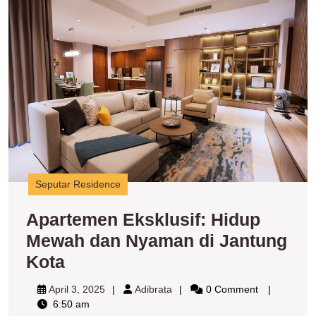
Ek
H
M
d
N
di
J
K
Seputar Residence
Apartemen Eksklusif: Hidup
Mewah dan Nyaman di Jantung
Apartemen
Kota
Eksklusif:
April
Adibrata
April 3, 2025
Adibrata
0 Comment
Hidup
3,
6:50 am