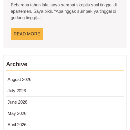
2025
Mewah
Beberapa tahun lalu, saya sempat skeptis soal tinggal di
dan
apartemen. Saya pikir, “Apa nggak sumpek ya tinggal di
gedung tinggi[...]
Nyaman
di
READ
READ MORE
Jantung
MORE
Kota
Archive
August 2026
July 2026
June 2026
May 2026
April 2026