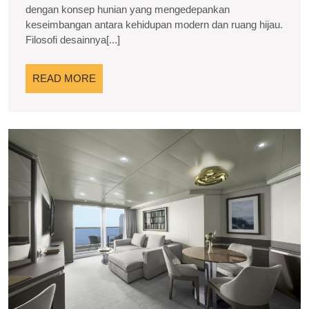
Modern
dengan konsep hunian yang mengedepankan
keseimbangan antara kehidupan modern dan ruang hijau.
yang
Filosofi desainnya[...]
Menyatukan
Kenyamanan
READ
READ MORE
dan
MORE
Alam
G
P
H
M
di
P
G
I