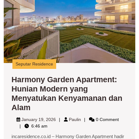
M
y
M
K
d
A
Seputar Residence
Harmony Garden Apartment:
Hunian Modern yang
Menyatukan Kenyamanan dan
Harmony
Alam
Garden
January
Paulin
January 19, 2026
Paulin
0 Comment
Apartment:
19,
6:46 am
2026
Hunian
incaresidence.co.id – Harmony Garden Apartment hadir