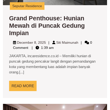
Seputar Residence
Grand Penthouse: Hunian
Mewah di Puncak Gedung
Grand
Impian
Penthouse:
December
Siti
December 8, 2025
Siti Maimunah
0
Hunian
8,
Maimunah
Comment
1:39 am
2025
Mewah
JAKARTA, incaresidence.co.id – Memiliki hunian di
di
puncak gedung pencakar langit dengan pemandangan
kota yang membentang luas adalah impian banyak
Puncak
orang.[...]
Gedung
Impian
READ
READ MORE
MORE
A