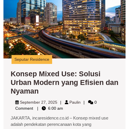
U
M
y
Ef
d
N
Seputar Residence
Konsep Mixed Use: Solusi
Urban Modern yang Efisien dan
Konsep
Nyaman
Mixed
September
Paulin
September 27, 2025
Paulin
0
Use:
27,
Comment
6:00 am
2025
Solusi
JAKARTA, incaresidence.co.id – Konsep mixed use
Urban
adalah pendekatan perencanaan kota yang