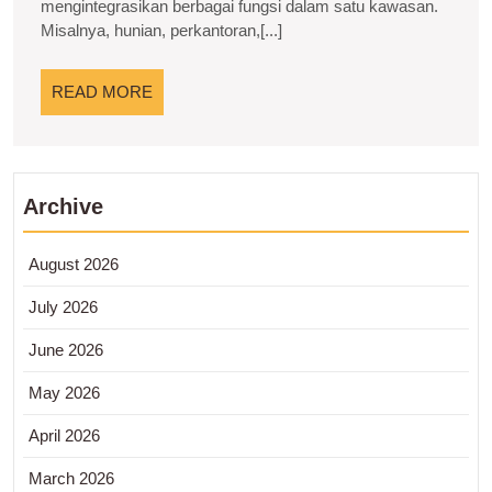
mengintegrasikan berbagai fungsi dalam satu kawasan.
Modern
Misalnya, hunian, perkantoran,[...]
yang
Efisien
READ
READ MORE
dan
MORE
Nyaman
Archive
August 2026
July 2026
June 2026
May 2026
April 2026
March 2026