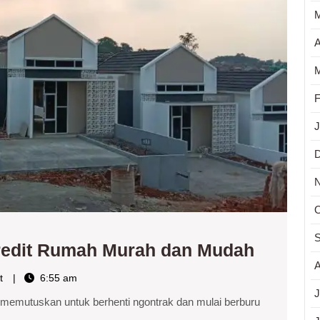
Murah
dan
Mudah
A
M
F
J
O
S
KPR
redit Rumah Murah dan Mudah
A
Reside
t
6:55 am
Solusi
J
 memutuskan untuk berhenti ngontrak dan mulai berburu
Kredit