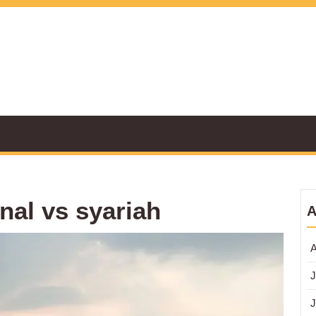
al vs syariah
A
KPR
A
Reside
Solusi
J
Kredit
Ruma
J