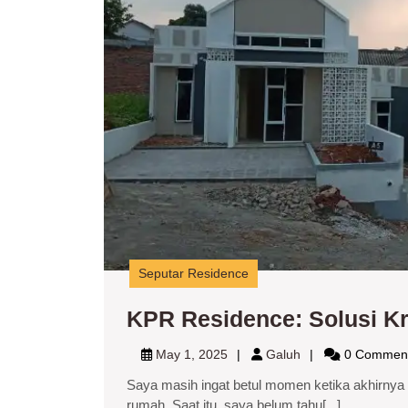
Seputar Residence
KPR Residence: Solusi K
May
Galuh
May 1, 2025
Galuh
0 Commen
1,
Saya masih ingat betul momen ketika akhirnya
2025
rumah. Saat itu, saya belum tahu[...]