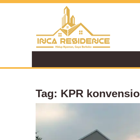
Skip
to
content
Tag:
KPR konvension