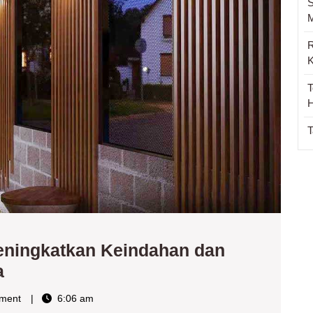
Outdoo
S
Anda
M
R
K
T
H
T
ningkatkan Keindahan dan
Lampu
a
Dinding
ment
6:06 am
Taman: