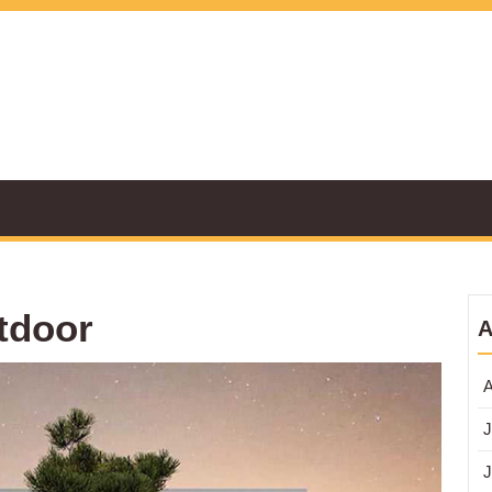
tdoor
A
Pener
A
Taman
dan
J
Sentuh
Estetik
J