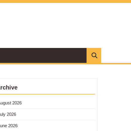
rchive
angan
ugust 2026
uly 2026
an
a
une 2026