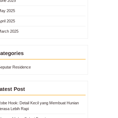
une 2025
ngan
May 2025
pril 2025
arch 2025
an
a
ategories
eputar Residence
g
:
atest Post
katkan
han
obe Hook: Detail Kecil yang Membuat Hunian
erasa Lebih Rapi