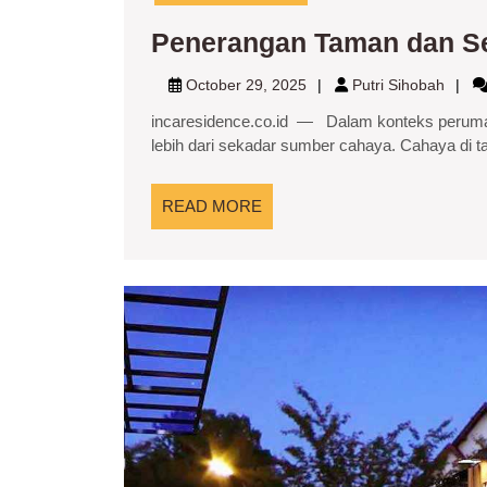
Penerangan Taman dan Se
October
Putri
October 29, 2025
Putri Sihobah
29,
Sihob
incaresidence.co.id — Dalam konteks perum
2025
lebih dari sekadar sumber cahaya. Cahaya di t
READ
READ MORE
MORE