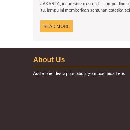
JAKARTA, incaresidence.co.id – Lampu dinding
2025
itu, lampu ini memberikan sentuhan estetika seka
READ
READ MORE
MORE
About Us
Add a brief description about your business here.