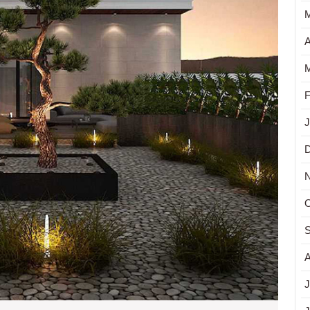
dalam
Hunian
A
M
F
J
O
S
A
J