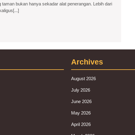
 taman bukan hanya sekadar alat penerangan. Lebih dari
Meningkatkan
ligus[...]
Keindahan
dan
Fungsi
Area
Outdoor
Archives
Anda
August 2026
July 2026
June 2026
May 2026
April 2026