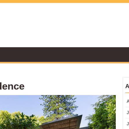
dence
A
Lands
A
Reside
Menya
J
Alam
dan
J