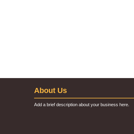
About Us
Add a brief description about your business here.