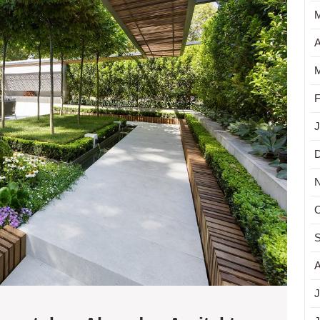
Arsitek
A
M
F
J
O
S
A
J