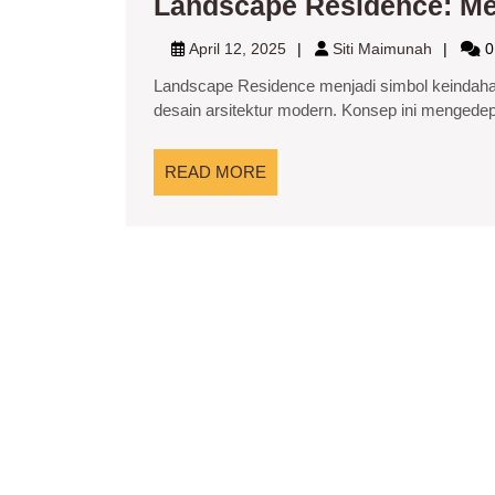
Landscape Residence: Me
April
Siti
April 12, 2025
Siti Maimunah
0
12,
Maimun
Landscape Residence menjadi simbol keindah
2025
desain arsitektur modern. Konsep ini mengedepa
READ
READ MORE
MORE