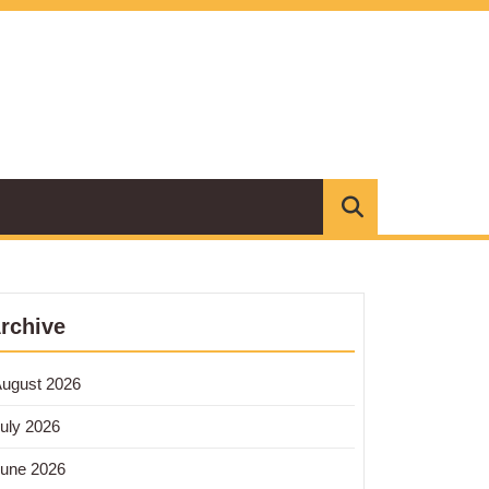
rchive
cape
ugust 2026
nce:
tukan
uly 2026
une 2026