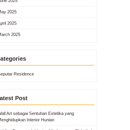
ape
une 2025
ce:
May 2025
ukan
pril 2025
arch 2025
ur
ategories
eputar Residence
atest Post
all Art sebagai Sentuhan Estetika yang
enghidupkan Interior Hunian