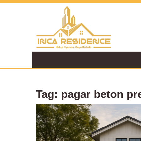
Skip
to
content
Tag:
pagar beton pr