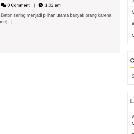
Rumah
J
0 Comment
1:02 am
Beton:
imunah
eton sering menjadi pilihan utama banyak orang karena
Kokoh,
i[...]
A
Estetik,
M
dan
Tahan
Lama
C
S
L
W
M