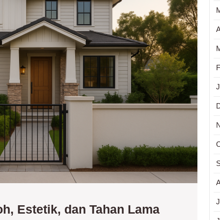
dan
Tahan
Lama
A
M
F
J
O
S
A
J
Pagar
h, Estetik, dan Tahan Lama