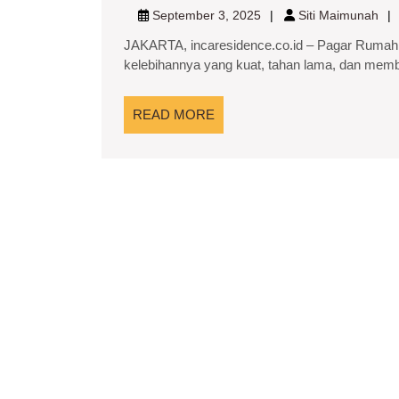
September
Siti
September 3, 2025
Siti Maimunah
3,
Ma
JAKARTA, incaresidence.co.id – Pagar Rumah B
2025
kelebihannya yang kuat, tahan lama, dan member
READ
READ MORE
MORE