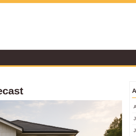
ecast
A
Pagar
A
Ruma
Beton:
J
Kokoh,
Estetik
J