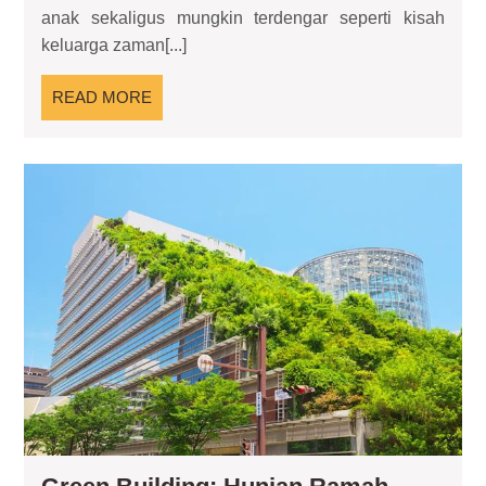
Hunian
anak sekaligus mungkin terdengar seperti kisah
Keluarga
keluarga zaman[...]
Besar
READ
READ MORE
MORE
Gr
Bui
Hun
Ra
Lin
Bu
Se
Ga