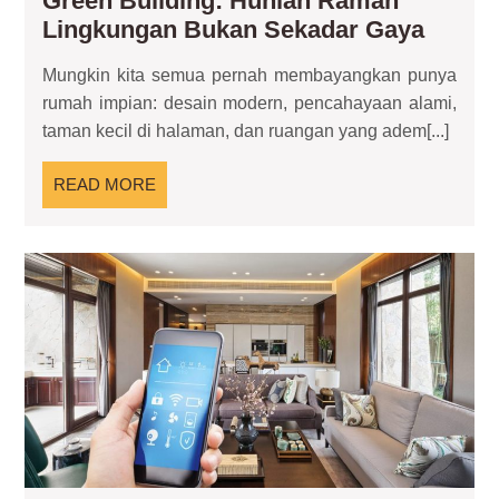
Green Building: Hunian Ramah
Green
Lingkungan Bukan Sekadar Gaya
Buildi
Mungkin kita semua pernah membayangkan punya
Hunia
rumah impian: desain modern, pencahayaan alami,
Rama
taman kecil di halaman, dan ruangan yang adem[...]
Lingk
Bukan
READ
READ MORE
Sekad
MORE
Gaya
Sm
Inte
Ino
Des
Ce
da
Est