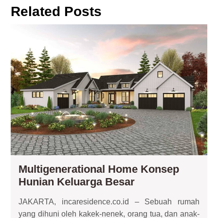
Related Posts
Mul
Ho
Ko
Hun
Kel
Be
Multigenerational Home Konsep
Multigenerationa
Hunian Keluarga Besar
Home
JAKARTA, incaresidence.co.id – Sebuah rumah
Konsep
yang dihuni oleh kakek-nenek, orang tua, dan anak-