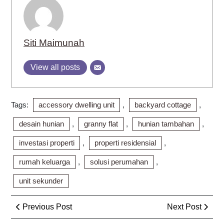
Siti Maimunah
View all posts
Tags:
accessory dwelling unit
,
backyard cottage
,
desain hunian
,
granny flat
,
hunian tambahan
,
investasi properti
,
properti residensial
,
rumah keluarga
,
solusi perumahan
,
unit sekunder
Post
Previous
Next
Previous Post
Next Post
navigation
Post
Post