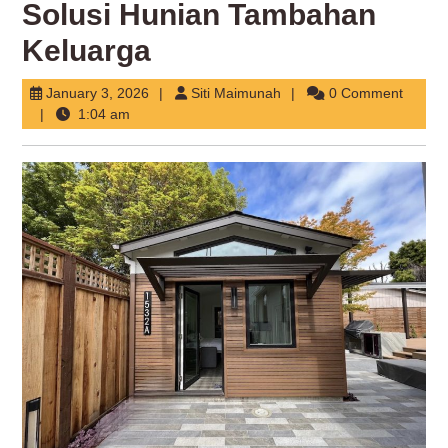
Solusi Hunian Tambahan
Keluarga
January
Siti
January 3, 2026
Siti Maimunah
0 Comment
3,
Maimunah
1:04 am
2026