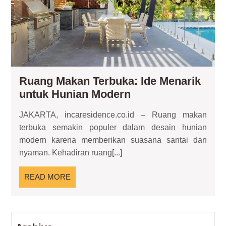
Hun
Mo
Ruang Makan Terbuka: Ide Menarik
Ruang
untuk Hunian Modern
Makan
JAKARTA, incaresidence.co.id – Ruang makan
Terbuka:
terbuka semakin populer dalam desain hunian
Ide
modern karena memberikan suasana santai dan
Menarik
nyaman. Kehadiran ruang[...]
untuk
Hunian
READ
READ MORE
Modern
MORE