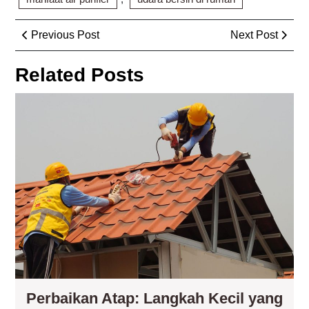
Post
Previous
Next
Previous Post
Next Post
navigation
Post
Post
Related Posts
Per
Ata
La
Kec
ya
Me
Ke
da
Um
Pan
Hun
Perbaikan Atap: Langkah Kecil yang