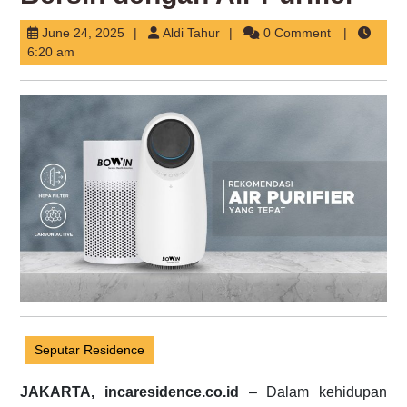
June
Aldi
June 24, 2025
Aldi Tahur
0 Comment
24,
Tahur
6:20 am
2025
Seputar Residence
JAKARTA, incaresidence.co.id
– Dalam kehidupan