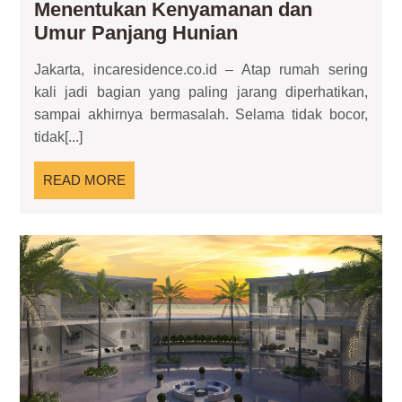
Menentukan Kenyamanan dan
Perbaikan
Umur Panjang Hunian
Atap:
Jakarta, incaresidence.co.id – Atap rumah sering
Langkah
kali jadi bagian yang paling jarang diperhatikan,
Kecil
sampai akhirnya bermasalah. Selama tidak bocor,
yang
tidak[...]
Menentukan
Kenyamanan
READ
READ MORE
dan
MORE
Umur
Panjang
Sm
Hunian
Cit
Res
Keh
Mo
da
Ny