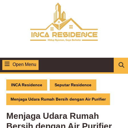
Skip
to
content
Open Menu
Open
Menu
INCA Residence
Seputar Residence
Menjaga Udara Rumah Bersih dengan Air Purifier
Menjaga Udara Rumah
Bersih dengan Air Purifier