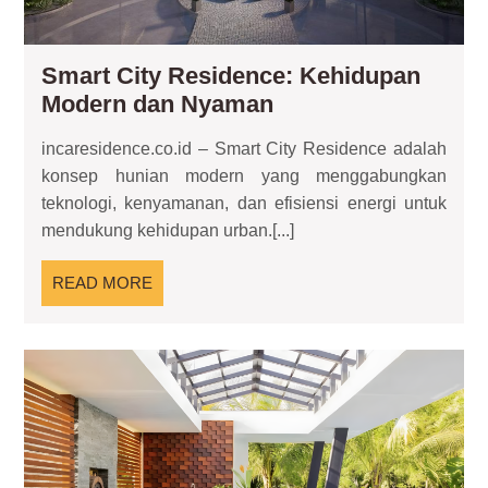
Smart City Residence: Kehidupan
Smart
Modern dan Nyaman
City
incaresidence.co.id – Smart City Residence adalah
Residence:
konsep hunian modern yang menggabungkan
Kehidupan
teknologi, kenyamanan, dan efisiensi energi untuk
Modern
mendukung kehidupan urban.[...]
dan
Nyaman
READ
READ MORE
MORE
Ru
Ma
Ter
Ide
Men
unt