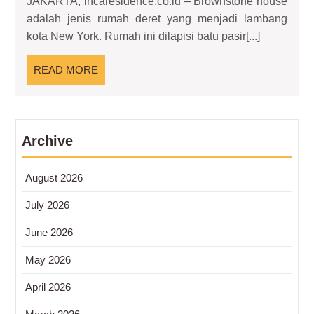
JAKARTA, incaresidence.co.id – Brownstone house
dan
Sejarah
Daya
adalah jenis rumah deret yang menjadi lambang
Ciri
Tariknya
kota New York. Rumah ini dilapisi batu pasir[...]
Khas
dan
READ
READ MORE
Daya
MORE
Tariknya
Archive
August 2026
July 2026
June 2026
May 2026
April 2026