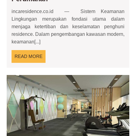
Keamanan
incaresidence.co.id — Sistem Keamanan
Lingkungan:
Lingkungan merupakan fondasi utama dalam
Strategi
menjaga ketertiban dan keselamatan penghuni
untuk
residence. Dalam pengembangan kawasan modern,
Perlindungan
keamanan[...]
Perumahan
READ
READ MORE
MORE
Gy
Ar
Mo
Fas
Waj
Hun
Ma
Kin