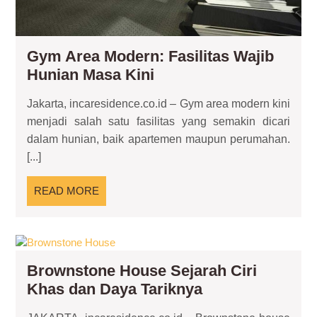
Gym Area Modern: Fasilitas Wajib
Gym
Hunian Masa Kini
Area
Jakarta, incaresidence.co.id – Gym area modern kini
Modern:
menjadi salah satu fasilitas yang semakin dicari
Fasilitas
dalam hunian, baik apartemen maupun perumahan.
Wajib
[...]
Hunian
Masa
READ
READ MORE
Kini
MORE
Brownstone
House
Brownstone House Sejarah Ciri
Sejarah
Brownstone
Khas dan Daya Tariknya
Ciri
Khas
House