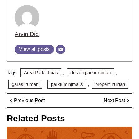
Arvin Dio
View all posts
Tags:
Area Parkir Luas
,
desain parkir rumah
,
garasi rumah
,
parkir minimalis
,
properti hunian
Post
Previous
Next
Previous Post
Next Post
navigation
Post
Post
Related Posts
Sis
Ke