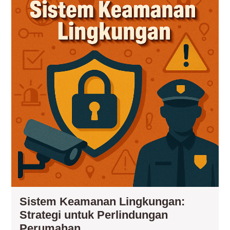
Lin
Str
unt
Per
Pe
Sistem Keamanan Lingkungan:
Strategi untuk Perlindungan
Sistem
Perumahan