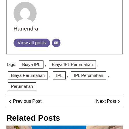
Hanendra
View all posts
Tags:
Biaya IPL
,
Biaya IPL Perumahan
,
Biaya Perumahan
,
IPL
,
IPL Perumahan
,
Perumahan
Post
Previous
Next
Previous Post
Next Post
navigation
Post
Post
Related Posts
Ha