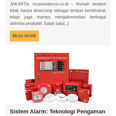
JAKARTA, incaresidence.co.id – Rumah modern
Inspirasi
tidak hanya dirancang sebagai tempat beristirahat,
Ruang
tetapi juga mampu mengakomodasi berbagai
Menjahit
aktivitas produktif. Salah satu[...]
yang
Menambah
READ
READ MORE
Fungsi
MORE
Hunian
Sis
Ala
Tek
Pe
Pin
unt
Hun
Mo
Sistem Alarm: Teknologi Pengaman