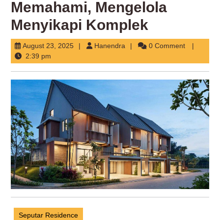
Memahami, Mengelola
Menyikapi Komplek
August
Hanendra
August 23, 2025
Hanendra
0 Comment
23,
2:39 pm
2025
Seputar Residence