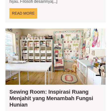
hijau. Filosofi desainnya[...]
yang
Menyatukan
READ
READ MORE
Kenyamanan
MORE
dan
Alam
Se
Ro
Ins
Ru
Men
ya
Me
Fun
Hun
Sewing Room: Inspirasi Ruang
Menjahit yang Menambah Fungsi
Sewing
Hunian
Room: