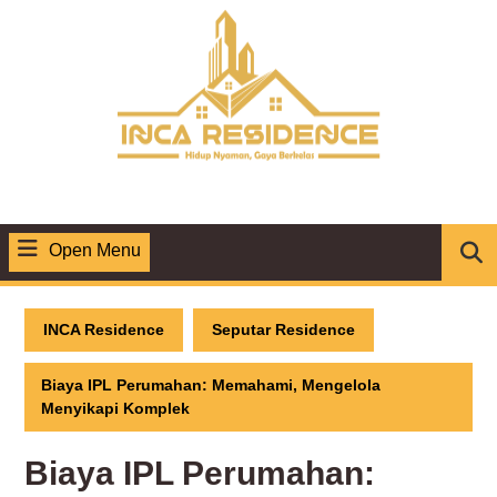
Skip
to
content
Open Menu
Open
Menu
INCA Residence
Seputar Residence
Biaya IPL Perumahan: Memahami, Mengelola
Menyikapi Komplek
Biaya IPL Perumahan: