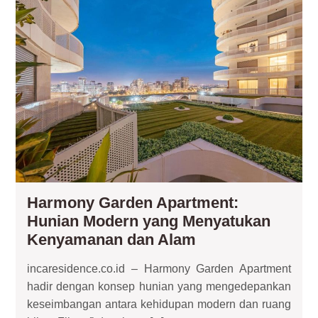
Ga
Apa
Hun
Mo
ya
Me
Ke
da
Al
Harmony Garden Apartment:
Hunian Modern yang Menyatukan
Harmony
Kenyamanan dan Alam
Garden
incaresidence.co.id – Harmony Garden Apartment
Apartment:
hadir dengan konsep hunian yang mengedepankan
Hunian
keseimbangan antara kehidupan modern dan ruang
Modern