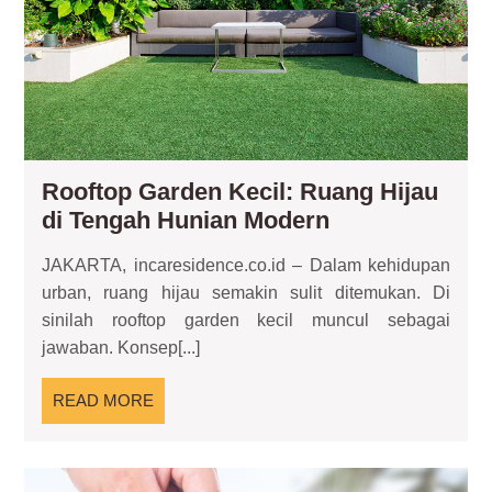
Hun
Mo
Rooftop Garden Kecil: Ruang Hijau
Rooftop
di Tengah Hunian Modern
Garden
JAKARTA, incaresidence.co.id – Dalam kehidupan
Kecil:
urban, ruang hijau semakin sulit ditemukan. Di
Ruang
sinilah rooftop garden kecil muncul sebagai
Hijau
jawaban. Konsep[...]
di
Tengah
READ
READ MORE
Hunian
MORE
Modern
Bap