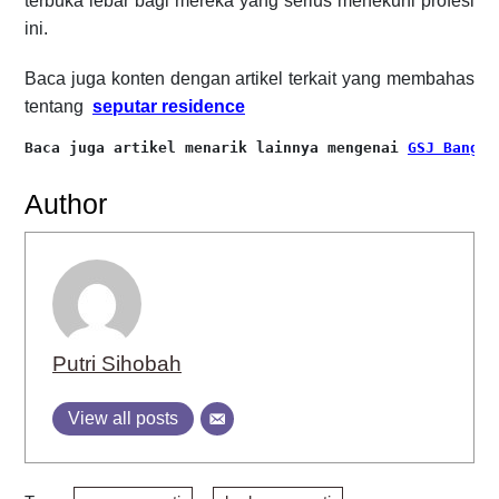
terbuka lebar bagi mereka yang serius menekuni profesi
ini.
Baca juga konten dengan artikel terkait yang membahas
tentang
seputar residence
Baca juga artikel menarik lainnya mengenai 
GSJ Bangun
Author
Putri Sihobah
View all posts