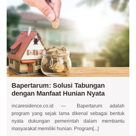
Sol
Ta
de
Man
Hun
Ny
Bapertarum: Solusi Tabungan
Bapertar
dengan Manfaat Hunian Nyata
Solusi
incaresidence.co.id — Bapertarum adalah
Tabungan
program yang sejak lama dikenal sebagai bentuk
dengan
nyata dukungan pemerintah dalam membantu
Manfaat
masyarakat memiliki hunian. Program[...]
Hunian