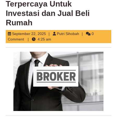
Terpercaya Untuk
Investasi dan Jual Beli
Rumah
September
Putri
September 22, 2025
Putri Sihobah
0
22,
Sihobah
Comment
4:25 am
2025