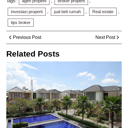
Tags:
agen properti
,
broker properti
,
investasi properti
,
jual beli rumah
,
Real estate
,
tips broker
Post
Previous
Next
Previous Post
Next Post
navigation
Post
Post
Related Posts
Pe
Elit
Jak
Hun
Eks
Ke
Ma