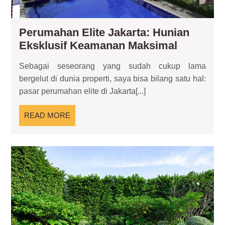
Perumahan Elite Jakarta: Hunian
Perumah
Eksklusif Keamanan Maksimal
Elite
Sebagai seseorang yang sudah cukup lama
Jakarta:
bergelut di dunia properti, saya bisa bilang satu hal:
Hunian
pasar perumahan elite di Jakarta[...]
Eksklusif
Keaman
READ
READ MORE
Maksima
MORE
Roo
Ga
Kec
Ru
Hij
di
Te