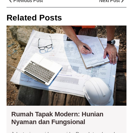
Previous Post
Next Post
navigation
Post
Post
Related Posts
Ru
Ta
Mo
Hun
Ny
da
Fun
Rumah Tapak Modern: Hunian
Rumah
Nyaman dan Fungsional
Tapak