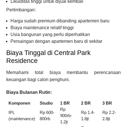
Likuiditas tinggi untuk dijual kembali
Pertimbangan:
Harga sudah premium dibanding apartemen baru
Biaya maintenance relatif tinggi
Usia bangunan yang perlu diperhatikan
Persaingan dengan apartemen baru di sekitar
Biaya Tinggal di Central Park
Residence
Memahami total biaya membantu perencanaan
keuangan bagi calon penghuni.
Biaya Bulanan Rutin:
Komponen
Studio
1 BR
2 BR
3 BR
Rp
IPL
Rp 600-
Rp 1.4-
Rp 2.2-
900rb-
(maintenance)
800rb
1.8jt
2.8jt
1.2jt