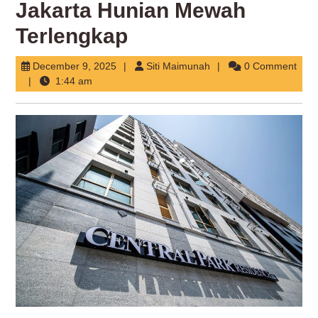
Jakarta Hunian Mewah
Terlengkap
December
Siti
December 9, 2025
Siti Maimunah
0 Comment
9,
Maimunah
1:44 am
2025