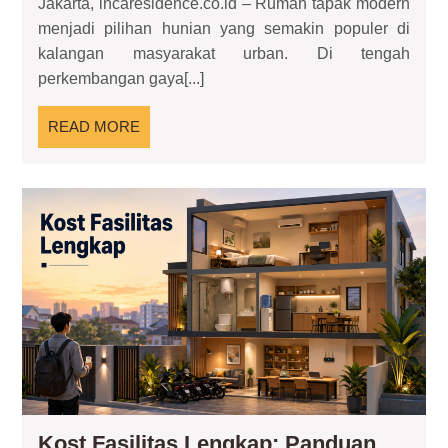
Jakarta, incaresidence.co.id – Rumah tapak modern
Modern:
menjadi pilihan hunian yang semakin populer di
Hunian
kalangan masyarakat urban. Di tengah
Nyaman
perkembangan gaya[...]
dan
Fungsional
READ
READ MORE
MORE
Kos
Fas
Len
Pa
Mem
da
Men
Bis
Ko
Kost Fasilitas Lengkap: Panduan