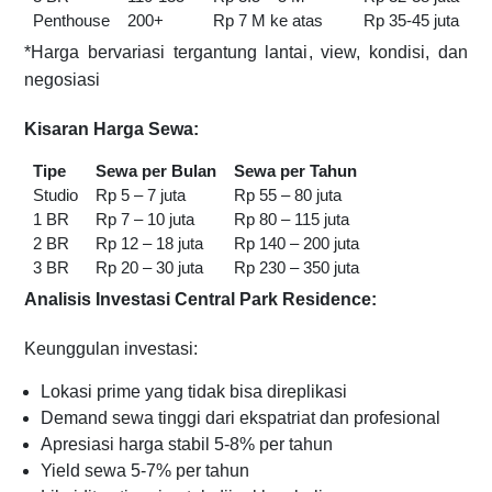
Penthouse
200+
Rp 7 M ke atas
Rp 35-45 juta
*Harga bervariasi tergantung lantai, view, kondisi, dan
negosiasi
Kisaran Harga Sewa:
Tipe
Sewa per Bulan
Sewa per Tahun
Studio
Rp 5 – 7 juta
Rp 55 – 80 juta
1 BR
Rp 7 – 10 juta
Rp 80 – 115 juta
2 BR
Rp 12 – 18 juta
Rp 140 – 200 juta
3 BR
Rp 20 – 30 juta
Rp 230 – 350 juta
Analisis Investasi Central Park Residence:
Keunggulan investasi:
Lokasi prime yang tidak bisa direplikasi
Demand sewa tinggi dari ekspatriat dan profesional
Apresiasi harga stabil 5-8% per tahun
Yield sewa 5-7% per tahun