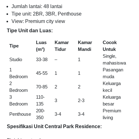
Jumlah lantai: 48 lantai
Tipe unit: 2BR, 3BR, Penthouse
View: Premium city view
Tipe Unit dan Luas:
Luas
Kamar
Kamar
Cocok
Tipe
(m²)
Tidur
Mandi
Untuk
Single,
Studio
33-38
–
1
mahasiswa
1
Pasangan
45-55
1
1
Bedroom
muda
2
Keluarga
70-85
2
2
Bedroom
kecil
3
110-
Keluarga
3
2-3
Bedroom
135
besar
200-
Premium
Penthouse
3-4
3-4
350
living
Spesifikasi Unit Central Park Residence: