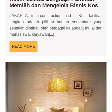
Kost
Memilih dan Mengelola Bisnis Kos
Fasil
JAKARTA, inca-construction.co.id – Kost fasilitas
Leng
lengkap adalah pilihan hunian sementara yang
Pand
semakin diminati oleh berbagai kalangan, mulai dari
Memi
mahasiswa, karyawan[...]
dan
Meng
READ
READ MORE
Bisni
MORE
Kos
La
Tid
Gan
Bik
Ka
Est
da
Ny