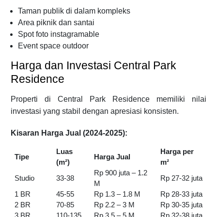
Taman publik di dalam kompleks
Area piknik dan santai
Spot foto instagramable
Event space outdoor
Harga dan Investasi Central Park
Residence
Properti di Central Park Residence memiliki nilai
investasi yang stabil dengan apresiasi konsisten.
Kisaran Harga Jual (2024-2025):
Luas
Harga per
Tipe
Harga Jual
(m²)
m²
Rp 900 juta – 1.2
Studio
33-38
Rp 27-32 juta
M
1 BR
45-55
Rp 1.3 – 1.8 M
Rp 28-33 juta
2 BR
70-85
Rp 2.2 – 3 M
Rp 30-35 juta
3 BR
110-135
Rp 3.5 – 5 M
Rp 32-38 juta