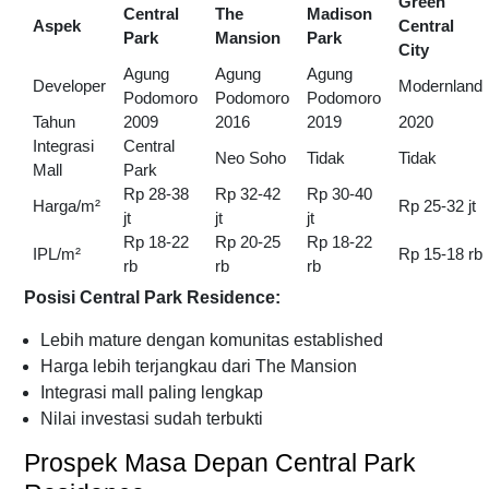
Green
Central
The
Madison
Aspek
Central
Park
Mansion
Park
City
Agung
Agung
Agung
Developer
Modernland
Podomoro
Podomoro
Podomoro
Tahun
2009
2016
2019
2020
Integrasi
Central
Neo Soho
Tidak
Tidak
Mall
Park
Rp 28-38
Rp 32-42
Rp 30-40
Harga/m²
Rp 25-32 jt
jt
jt
jt
Rp 18-22
Rp 20-25
Rp 18-22
IPL/m²
Rp 15-18 rb
rb
rb
rb
Posisi Central Park Residence:
Lebih mature dengan komunitas established
Harga lebih terjangkau dari The Mansion
Integrasi mall paling lengkap
Nilai investasi sudah terbukti
Prospek Masa Depan Central Park