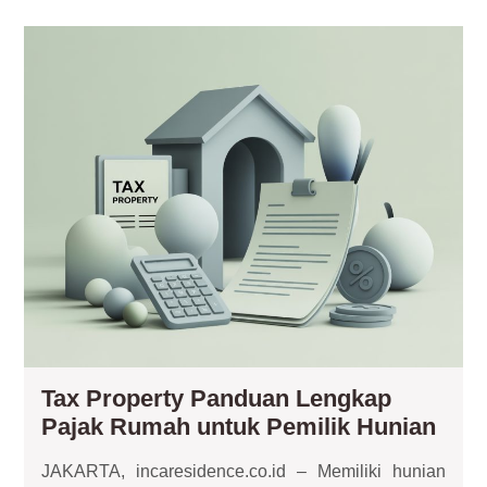
dan
Nyam
Tax
Pro
Pa
Le
Paj
Ru
unt
Pem
Hun
Tax Property Panduan Lengkap
Tax
Pajak Rumah untuk Pemilik Hunian
Prop
JAKARTA, incaresidence.co.id – Memiliki hunian
Pan