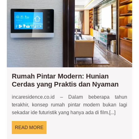
Mo
Hun
Ce
ya
Pra
da
Ny
Rumah Pintar Modern: Hunian
Ruma
Cerdas yang Praktis dan Nyaman
Pintar
incaresidence.co.id – Dalam beberapa tahun
Moder
terakhir, konsep rumah pintar modern bukan lagi
Hunia
sekadar ide futuristik yang hanya ada di film.[...]
Cerda
yang
READ
READ MORE
Prakti
MORE