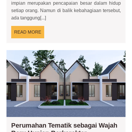
impian merupakan pencapaian besar dalam hidup
Len
setiap orang. Namun di balik kebahagiaan tersebut,
Paja
ada tanggung[...]
Rum
untu
READ
READ MORE
Pemi
MORE
Hun
Pe
Tem
seb
Wa
Ba
Hun
Ber
Perumahan Tematik sebagai Wajah