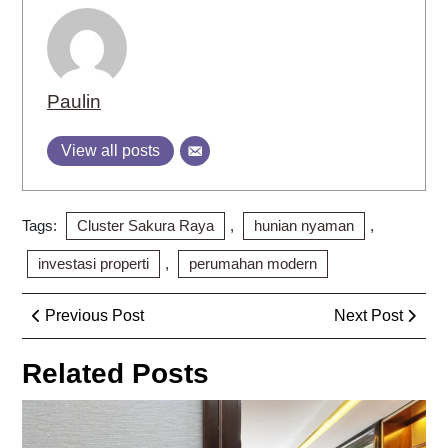
Paulin
View all posts
Tags:
Cluster Sakura Raya
,
hunian nyaman
,
investasi properti
,
perumahan modern
Post
Previous
Next
Previous Post
Next Post
navigation
Post
Post
Related Posts
Ru
Pin