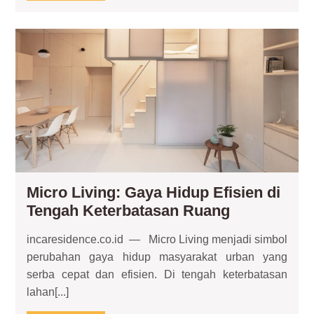
MORE
Sering
Diabaikan
Mic
Liv
Ga
Hid
Efi
di
Te
Ket
Ru
Micro Living: Gaya Hidup Efisien di
Micro
Tengah Keterbatasan Ruang
Living:
incaresidence.co.id — Micro Living menjadi simbol
Gaya
perubahan gaya hidup masyarakat urban yang
Hidup
serba cepat dan efisien. Di tengah keterbatasan
Efisien
lahan[...]
di