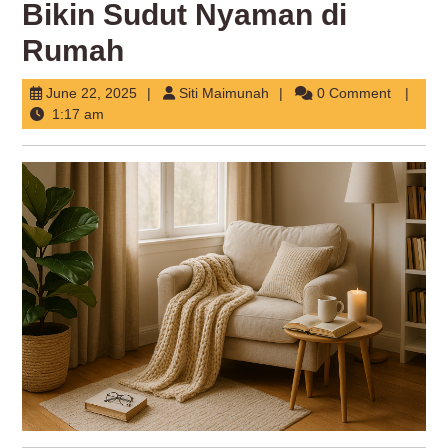
Bikin Sudut Nyaman di
Rumah
June
Siti
June 22, 2025
Siti Maimunah
0 Comment
22,
Maimunah
1:17 am
2025