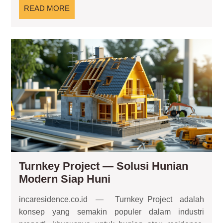
Tengah
READ
READ MORE
Keterbatas
MORE
Ruang
Tur
Pro
—
Sol
Hun
Mo
Sia
Hun
Turnkey Project — Solusi Hunian
Turnkey
Modern Siap Huni
Project
incaresidence.co.id — Turnkey Project adalah
—
konsep yang semakin populer dalam industri
Solusi