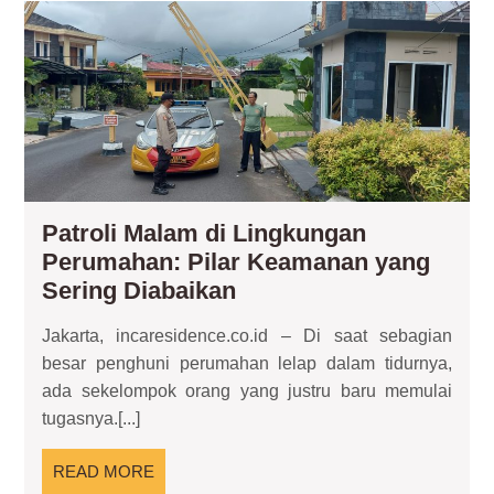
Pat
Ma
di
Lin
Pe
Pil
Ke
ya
Ser
Patroli Malam di Lingkungan
Dia
Perumahan: Pilar Keamanan yang
Patroli
Sering Diabaikan
Malam
Jakarta, incaresidence.co.id – Di saat sebagian
di
besar penghuni perumahan lelap dalam tidurnya,
Lingkungan
ada sekelompok orang yang justru baru memulai
Perumahan:
tugasnya.[...]
Pilar
Keamanan
READ
READ MORE
yang