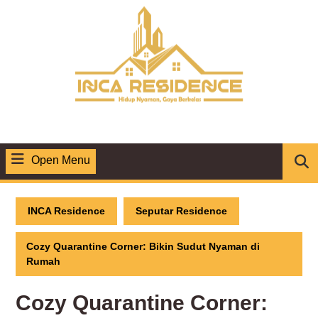
Skip
to
content
Open Menu
Open
Menu
INCA Residence
Seputar Residence
Cozy Quarantine Corner: Bikin Sudut Nyaman di
Rumah
Cozy Quarantine Corner: