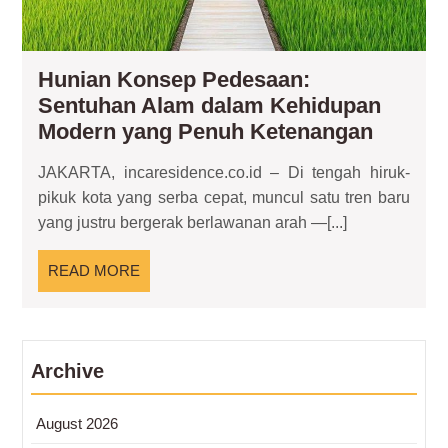
Hunian Konsep Pedesaan:
Sentuhan Alam dalam Kehidupan
Hunian
Modern yang Penuh Ketenangan
Konse
JAKARTA, incaresidence.co.id – Di tengah hiruk-
Pedesa
pikuk kota yang serba cepat, muncul satu tren baru
Sentuh
yang justru bergerak berlawanan arah —[...]
Alam
dalam
READ
READ MORE
Kehidu
MORE
Moder
yang
Penuh
Archive
Ketena
August 2026