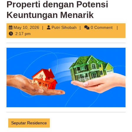
Properti dengan Potensi
Keuntungan Menarik
May
Putri
May 10, 2026
Putri Sihobah
0 Comment
10,
Sihobah
2:17 pm
2026
Seputar Residence