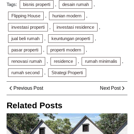
Tags:
bisnis properti
,
desain rumah
,
Flipping House
,
hunian modern
,
investasi properti
,
investasi residence
,
jual beli rumah
,
keuntungan properti
,
pasar properti
,
properti modern
,
renovasi rumah
,
residence
,
rumah minimalis
,
rumah second
,
Strategi Properti
Post
Previous
Next
Previous Post
Next Post
navigation
Post
Post
Related Posts
Pe
De
Tra