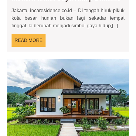
Ekskl
Jakarta, incaresidence.co.id – Di tengah hiruk-pikuk
Huni
kota besar, hunian bukan lagi sekadar tempat
Mode
tinggal. Ia berubah menjadi simbol gaya hidup,[...]
untu
Gay
READ
READ MORE
Hidu
MORE
Dina
Hun
Ko
Pe
Se
Al
da
Keh
Mo
ya
Pe
Ke