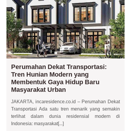
Tre
Hun
Mo
ya
Me
Ga
Hid
Ba
Ma
Ur
Perumahan Dekat Transportasi:
Tren Hunian Modern yang
Membentuk Gaya Hidup Baru
Perumahan
Masyarakat Urban
Dekat
JAKARTA, incaresidence.co.id – Perumahan Dekat
Transportasi:
Transportasi Ada satu tren menarik yang semakin
Tren
terlihat dalam dunia residensial modern di
Hunian
Indonesia: masyarakat[...]
Modern