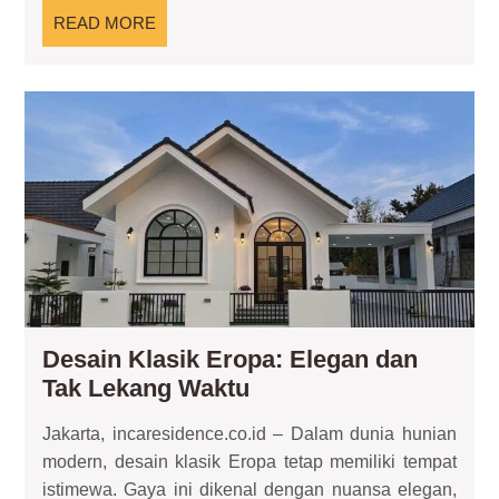
yang
READ
READ MORE
Efisien!
MORE
Des
Kla
Ero
Ele
da
Tak
Le
Wa
Desain Klasik Eropa: Elegan dan
Desain
Tak Lekang Waktu
Klasik
Jakarta, incaresidence.co.id – Dalam dunia hunian
Eropa:
modern, desain klasik Eropa tetap memiliki tempat
Elegan
istimewa. Gaya ini dikenal dengan nuansa elegan,