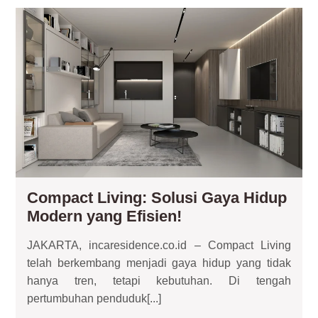
Co
Liv
Sol
Ga
Hid
Mo
ya
Efi
Compact Living: Solusi Gaya Hidup
Compact
Modern yang Efisien!
Living:
JAKARTA, incaresidence.co.id – Compact Living
Solusi
telah berkembang menjadi gaya hidup yang tidak
Gaya
hanya tren, tetapi kebutuhan. Di tengah
Hidup
pertumbuhan penduduk[...]
Modern