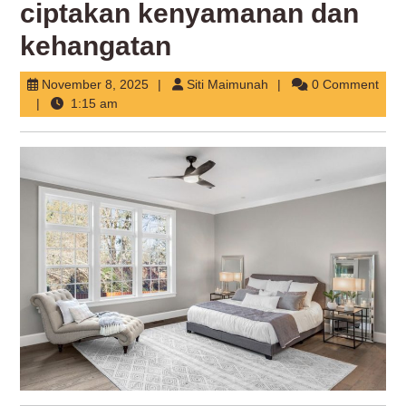
ciptakan kenyamanan dan
kehangatan
November
Siti
November 8, 2025
Siti Maimunah
0 Comment
8,
Maimunah
1:15 am
2025