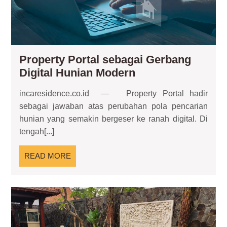
Property Portal sebagai Gerbang
Property
Digital Hunian Modern
Portal
incaresidence.co.id — Property Portal hadir
sebagai
sebagai jawaban atas perubahan pola pencarian
Gerbang
hunian yang semakin bergeser ke ranah digital. Di
Digital
tengah[...]
Hunian
Modern
READ
READ MORE
MORE
Ko
Re
Pri
Ga