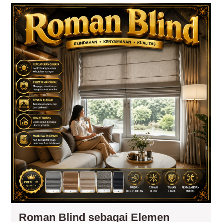
Ro
Bli
seb
El
Fun
da
Kon
Inte
Roman Blind sebagai Elemen