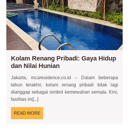
Hid
da
Nila
Hun
Kolam Renang Pribadi: Gaya Hidup
Kolam
dan Nilai Hunian
Renang
Jakarta, incaresidence.co.id – Dalam beberapa
Pribadi:
tahun terakhir, kolam renang pribadi tidak lagi
Gaya
dianggap sebagai simbol kemewahan semata. Kini,
Hidup
fasilitas ini[...]
dan
Nilai
READ
READ MORE
Hunian
MORE