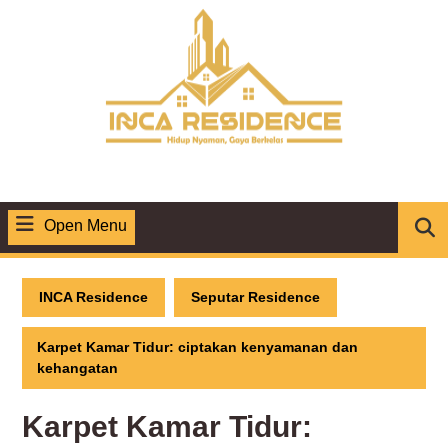
Skip
to
content
Open Menu
Open
Menu
INCA Residence
Seputar Residence
Karpet Kamar Tidur: ciptakan kenyamanan dan
kehangatan
Karpet Kamar Tidur: