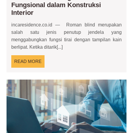
Fungsional dalam Konstruksi
Roman
Interior
Blind
incaresidence.co.id — Roman blind merupakan
sebagai
salah satu jenis penutup jendela yang
Elemen
menggabungkan fungsi tirai dengan tampilan kain
Fungsional
berlipat. Ketika ditarik[...]
dalam
Konstruksi
READ
READ MORE
Interior
MORE
Pro
Por
seb
Ge
Digi
Hun
Mo