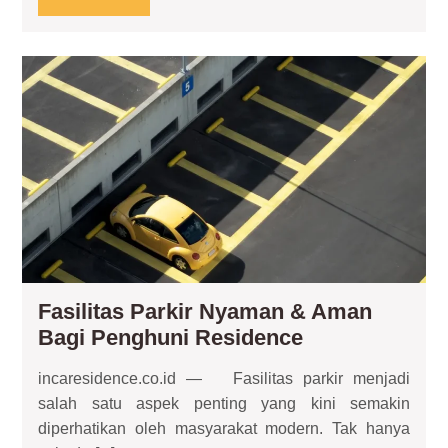
Modern
MORE
Fas
Par
Ny
&
Am
Bag
Pen
Re
Fasilitas Parkir Nyaman & Aman
Fasilitas
Bagi Penghuni Residence
Parkir
incaresidence.co.id — Fasilitas parkir menjadi
Nyaman
salah satu aspek penting yang kini semakin
&
diperhatikan oleh masyarakat modern. Tak hanya
Aman