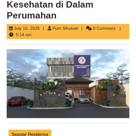
Kesehatan di Dalam
Perumahan
July
Putri
July 16, 2025
Putri Sihobah
0 Comment
16,
Sihobah
5:14 am
2025
Seputar Residence