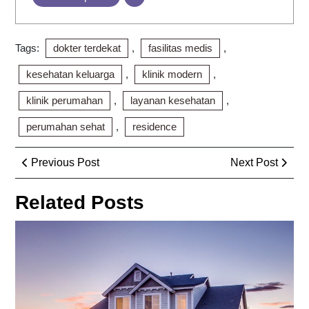
Tags:
dokter terdekat
,
fasilitas medis
,
kesehatan keluarga
,
klinik modern
,
klinik perumahan
,
layanan kesehatan
,
perumahan sehat
,
residence
Post
Previous
Next
Previous Post
Next Post
navigation
Post
Post
Related Posts
Pro
Pri
Pil
Str
Inv
da