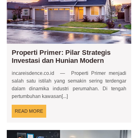
Hun
Mo
Properti Primer: Pilar Strategis
Properti
Investasi dan Hunian Modern
Primer:
incareisdence.co.id — Properti Primer menjadi
Pilar
salah satu istilah yang semakin sering terdengar
Strategis
dalam dinamika industri perumahan. Di tengah
Investasi
pertumbuhan kawasan[...]
dan
Hunian
READ
READ MORE
Modern
MORE
Te