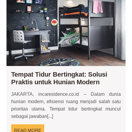
Tid
Ber
Sol
Pra
unt
Hun
Mo
Tempat Tidur Bertingkat: Solusi
Tempat
Praktis untuk Hunian Modern
Tidur
JAKARTA, incaresidence.co.id – Dalam dunia
Bertingkat
hunian modern, efisiensi ruang menjadi salah satu
Solusi
prioritas utama. Tempat tidur bertingkat muncul
Praktis
sebagai jawaban[...]
untuk
Hunian
READ
READ MORE