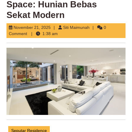
Space: Hunian Bebas
Sekat Modern
November
Siti
November 21, 2025
Siti Maimunah
0
21,
Maimunah
Comment
1:38 am
2025
Seputar Residence