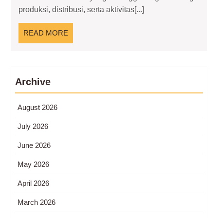
Pengembangan
produksi, distribusi, serta aktivitas[...]
Kawasan
Residence
READ
READ MORE
MORE
Archive
August 2026
July 2026
June 2026
May 2026
April 2026
March 2026