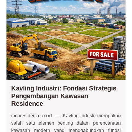
Re
Kavling Industri: Fondasi Strategis
Pengembangan Kawasan
Kavling
Residence
Industri:
incaresidence.co.id — Kavling industri merupakan
Fondasi
salah satu elemen penting dalam perencanaan
Strategis
kawasan modern yang menggabungkan fungsi