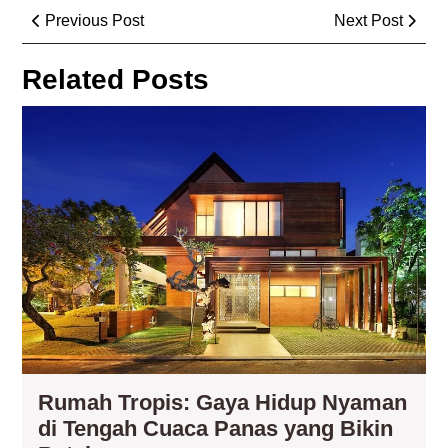
Post
Previous
Next
Previous Post
Next Post
navigation
Post
Post
Related Posts
Ru
Tro
Ga
Hid
Ny
di
Te
Cu
Pa
ya
Bik
Bet
Rumah Tropis: Gaya Hidup Nyaman
di Tengah Cuaca Panas yang Bikin