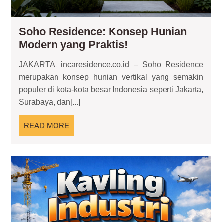
Soho Residence: Konsep Hunian
Soho
Modern yang Praktis!
Residence:
JAKARTA, incaresidence.co.id – Soho Residence
Konsep
merupakan konsep hunian vertikal yang semakin
Hunian
populer di kota-kota besar Indonesia seperti Jakarta,
Modern
Surabaya, dan[...]
yang
Praktis!
READ
READ MORE
MORE
Kav
Ind
Fon
Str
Pe
Ka