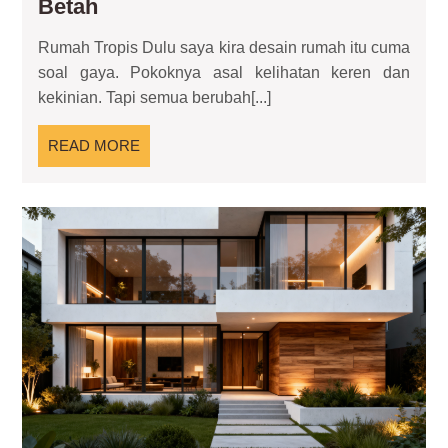
Rumah
Betah
Tropis:
Rumah Tropis Dulu saya kira desain rumah itu cuma
Gaya
soal gaya. Pokoknya asal kelihatan keren dan
Hidup
kekinian. Tapi semua berubah[...]
Nyaman
di
READ
READ MORE
Tengah
MORE
Cuaca
Panas
So
yang
Res
Ko
Bikin
Hun
Betah
Mo
ya
Pra