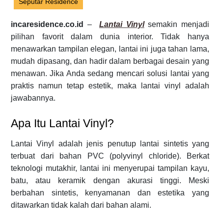
Seputar Residence
incaresidence.co.id
–
Lantai Vinyl
semakin menjadi
pilihan favorit dalam dunia interior. Tidak hanya
menawarkan tampilan elegan, lantai ini juga tahan lama,
mudah dipasang, dan hadir dalam berbagai desain yang
menawan. Jika Anda sedang mencari solusi lantai yang
praktis namun tetap estetik, maka lantai vinyl adalah
jawabannya.
Apa Itu Lantai Vinyl?
Lantai Vinyl adalah jenis penutup lantai sintetis yang
terbuat dari bahan PVC (polyvinyl chloride). Berkat
teknologi mutakhir, lantai ini menyerupai tampilan kayu,
batu, atau keramik dengan akurasi tinggi. Meski
berbahan sintetis, kenyamanan dan estetika yang
ditawarkan tidak kalah dari bahan alami.