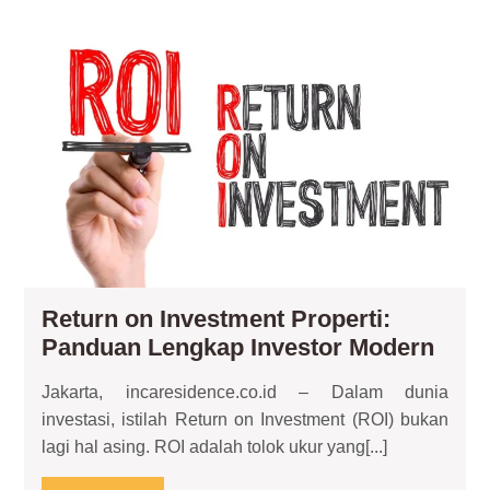
Kota
Ret
yang
on
Inv
Terus
Pro
Bergerak
Pa
Le
Inv
Mo
Return on Investment Properti:
Retu
Panduan Lengkap Investor Modern
on
Jakarta, incaresidence.co.id – Dalam dunia
Inve
investasi, istilah Return on Investment (ROI) bukan
Prope
lagi hal asing. ROI adalah tolok ukur yang[...]
Pand
Leng