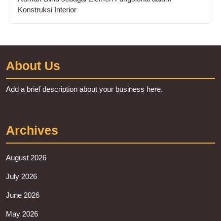
Konstruksi Interior
About Us
Add a brief description about your business here.
Archives
August 2026
July 2026
June 2026
May 2026