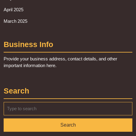
April 2025
March 2025
Business Info
Provide your business address, contact details, and other
important information here.
Search
Search
for: