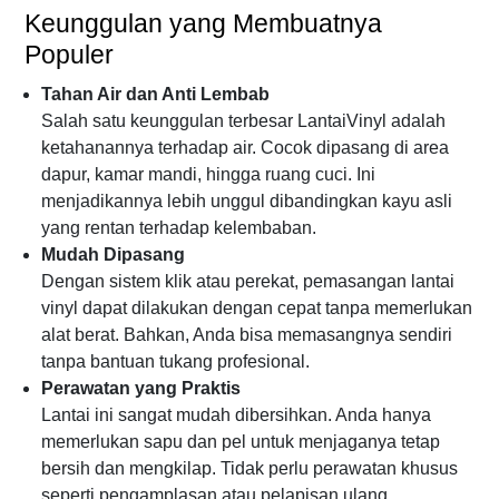
Keunggulan yang Membuatnya
Populer
Tahan Air dan Anti Lembab
Salah satu keunggulan terbesar LantaiVinyl adalah
ketahanannya terhadap air. Cocok dipasang di area
dapur, kamar mandi, hingga ruang cuci. Ini
menjadikannya lebih unggul dibandingkan kayu asli
yang rentan terhadap kelembaban.
Mudah Dipasang
Dengan sistem klik atau perekat, pemasangan lantai
vinyl dapat dilakukan dengan cepat tanpa memerlukan
alat berat. Bahkan, Anda bisa memasangnya sendiri
tanpa bantuan tukang profesional.
Perawatan yang Praktis
Lantai ini sangat mudah dibersihkan. Anda hanya
memerlukan sapu dan pel untuk menjaganya tetap
bersih dan mengkilap. Tidak perlu perawatan khusus
seperti pengamplasan atau pelapisan ulang.