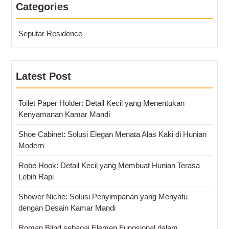
Categories
Seputar Residence
Latest Post
Toilet Paper Holder: Detail Kecil yang Menentukan
Kenyamanan Kamar Mandi
Shoe Cabinet: Solusi Elegan Menata Alas Kaki di Hunian
Modern
Robe Hook: Detail Kecil yang Membuat Hunian Terasa
Lebih Rapi
Shower Niche: Solusi Penyimpanan yang Menyatu
dengan Desain Kamar Mandi
Roman Blind sebagai Elemen Fungsional dalam