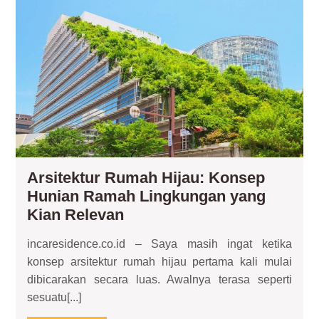
Ars
Ru
Hij
Ko
Hun
Ra
Lin
ya
Kia
Re
Arsitektur Rumah Hijau: Konsep
Hunian Ramah Lingkungan yang
Arsitektur
Kian Relevan
Rumah
incaresidence.co.id – Saya masih ingat ketika
Hijau:
konsep arsitektur rumah hijau pertama kali mulai
Konsep
dibicarakan secara luas. Awalnya terasa seperti
Hunian
sesuatu[...]
Ramah