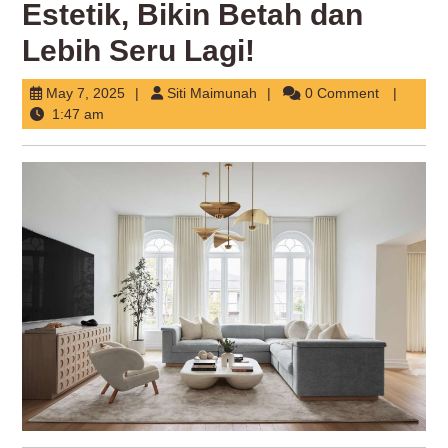
Estetik, Bikin Betah dan
Lebih Seru Lagi!
May
Siti
May 7, 2025
Siti Maimunah
0 Comment
7,
Maimunah
1:47 am
2025