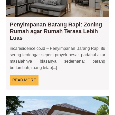
Ter
Leb
Lu
Penyimpanan Barang Rapi: Zoning
Rumah agar Rumah Terasa Lebih
Penyimpanan
Luas
Barang
incaresidence.co.id – Penyimpanan Barang Rapi itu
Rapi:
sering terdengar seperti proyek besar, padahal akar
Zoning
masalahnya biasanya sederhana: barang
Rumah
bertambah, ruang tetap[...]
agar
Rumah
READ
READ MORE
Terasa
MORE
Lebih
Luas
Re
Ru
Ter