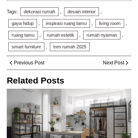
Tags:
dekorasi rumah
,
desain interior
,
gaya hidup
,
inspirasi ruang tamu
,
living room
,
ruang tamu
,
rumah estetik
,
rumah nyaman
,
smart furniture
,
tren rumah 2025
Post
Previous
Next
Previous Post
Next Post
navigation
Post
Post
Related Posts
Pe
Ba
Rap
Zon
Ru
aga
Ru