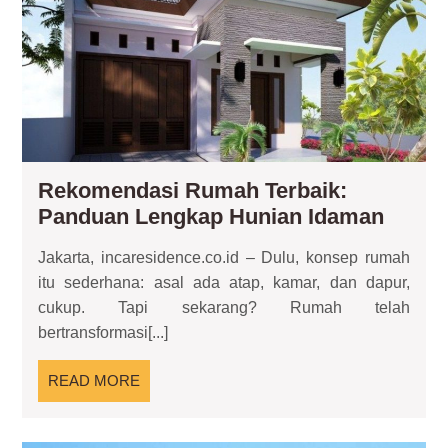
Pa
Le
Hun
Id
Rekomendasi Rumah Terbaik:
Rekom
Panduan Lengkap Hunian Idaman
Ruma
Jakarta, incaresidence.co.id – Dulu, konsep rumah
Terbai
itu sederhana: asal ada atap, kamar, dan dapur,
Pandu
cukup. Tapi sekarang? Rumah telah
Lengk
bertransformasi[...]
Hunia
Idama
READ
READ MORE
MORE