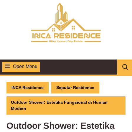
Skip
to
content
Open Menu
Open
Menu
INCA Residence
Seputar Residence
Outdoor Shower: Estetika Fungsional di Hunian
Modern
Outdoor Shower: Estetika