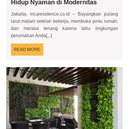
Keamanan
Hidup Nyaman di Modernitas
Perumaha
Jakarta, incaresidence.co.id – Bayangkan pulang
Fondasi
larut malam setelah bekerja, membuka pintu rumah,
Hidup
dan merasa tenang karena tahu lingkungan
Nyaman
perumahan Anda[...]
di
Modernita
READ
READ MORE
MORE
Ta
Ver
Mo
Sol
Hun
Leb
Hij