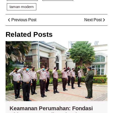
taman modern
Post
Previous
Next
Previous Post
Next Post
navigation
Post
Post
Related Posts
Ke
Pe
Fon
Hid
Ny
di
Mod
Keamanan Perumahan: Fondasi