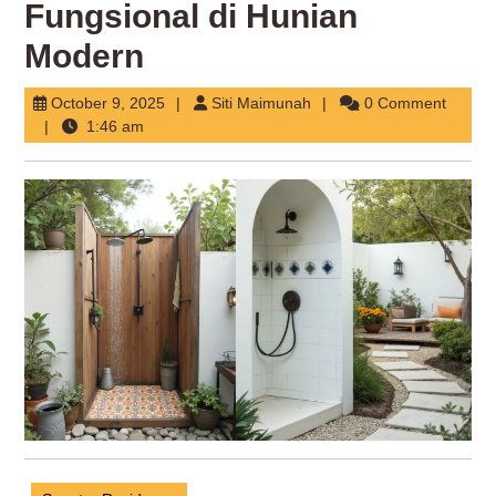
Fungsional di Hunian
Modern
October
Siti
October 9, 2025
Siti Maimunah
0 Comment
9,
Maimunah
1:46 am
2025