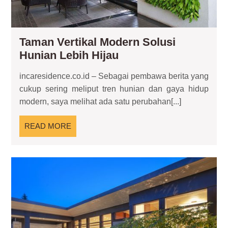
Taman Vertikal Modern Solusi
Taman
Hunian Lebih Hijau
Vertikal
incaresidence.co.id – Sebagai pembawa berita yang
Modern
cukup sering meliput tren hunian dan gaya hidup
Solusi
modern, saya melihat ada satu perubahan[...]
Hunian
Lebih
READ
READ MORE
Hijau
MORE
Ko
Refl
Had
Ket
Ma
da