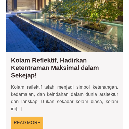
Sek
Kolam Reflektif, Hadirkan
Ketentraman Maksimal dalam
Kolam
Sekejap!
Reflektif,
Kolam reflektif telah menjadi simbol ketenangan,
Hadirkan
kedamaian, dan keindahan dalam dunia arsitektur
Ketentraman
dan lanskap. Bukan sekadar kolam biasa, kolam
Maksimal
ini[...]
dalam
Sekejap!
READ
READ MORE
MORE