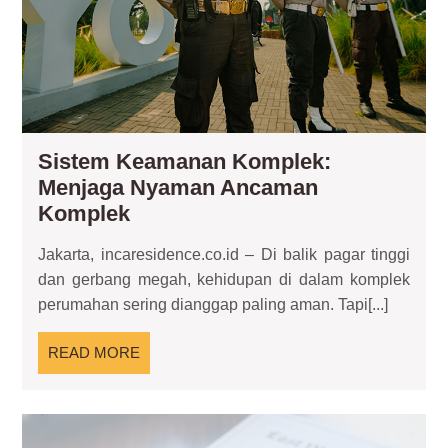
Sistem Keamanan Komplek:
Menjaga Nyaman Ancaman
Sistem
Komplek
Keamanan
Jakarta, incaresidence.co.id – Di balik pagar tinggi
Komplek:
dan gerbang megah, kehidupan di dalam komplek
Menjaga
perumahan sering dianggap paling aman. Tapi[...]
Nyaman
Ancaman
READ
READ MORE
Komplek
MORE
Sur
Let