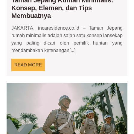
Taman Jepang Rumah Minimalis:
Konsep, Elemen, dan Tips
Taman
Membuatnya
Jepang
JAKARTA, incaresidence.co.id – Taman Jepang
Rumah
rumah minimalis adalah salah satu konsep lansekap
Minimalis:
yang paling dicari oleh pemilik hunian yang
Konsep,
mendambakan ketenangan[...]
Elemen,
dan
READ
READ MORE
Tips
MORE
Membuatnya
Sis
Ke
Ko
Me
Ny
An
Ko