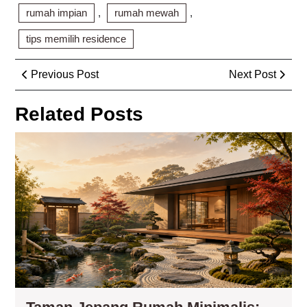
rumah impian
,
rumah mewah
,
tips memilih residence
Post
Previous
Next
Previous Post
Next Post
navigation
Post
Post
Related Posts
Ta
Je
Ru
Min
Ko
El
da
Tip
Me