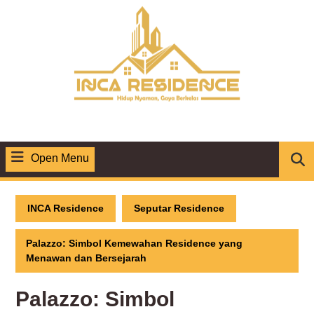
Skip
to
content
Open Menu
Open
Menu
INCA Residence
Seputar Residence
Palazzo: Simbol Kemewahan Residence yang
Menawan dan Bersejarah
Palazzo: Simbol