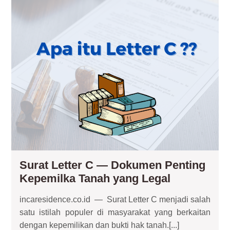
C
— 
Pen
Kep
Ta
ya
Leg
Surat Letter C — Dokumen Penting
Surat
Kepemilka Tanah yang Legal
Letter
incaresidence.co.id — Surat Letter C menjadi salah
C
satu istilah populer di masyarakat yang berkaitan
— Dokume
dengan kepemilikan dan bukti hak tanah.[...]