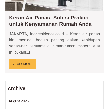
Keran Air Panas: Solusi Praktis
Keran
untuk Kenyamanan Rumah Anda
Air
JAKARTA, incaresidence.co.id – Keran air panas
Panas:
kini menjadi bagian penting dalam kehidupan
Solusi
sehari-hari, terutama di rumah-rumah modern. Alat
Praktis
ini bukan[...]
untuk
Kenya
READ
READ MORE
Ruma
MORE
Anda
Archive
August 2026