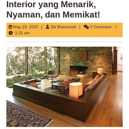
Interior yang Menarik,
Nyaman, dan Memikat!
May
Siti
May 19, 2025
Siti Maimunah
0 Comment
19,
Maimunah
1:31 am
2025