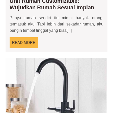
Unit Rumah Customizable:
Unit
Wujudkan Rumah Sesuai Impian
Rumah
Punya rumah sendiri itu mimpi banyak orang,
Custom
termasuk aku. Tapi lebih dari sekadar rumah, aku
Wujud
pengin tempat tinggal yang bisa[...]
Rumah
Sesuai
READ
READ MORE
Impian
MORE
Ke
Air
Pan
Sol
Pra
unt
Ke
Ru
An