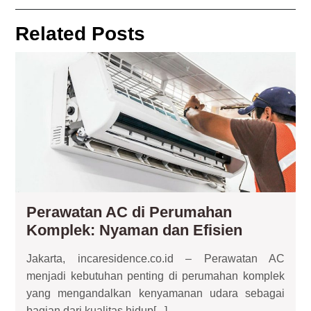
navigation
Post
Post
Related Posts
Pe
AC
di
Pe
Ko
Ny
da
Efi
Perawatan AC di Perumahan
Perawata
Komplek: Nyaman dan Efisien
AC
Jakarta, incaresidence.co.id – Perawatan AC
di
menjadi kebutuhan penting di perumahan komplek
Perumah
yang mengandalkan kenyamanan udara sebagai
Komplek:
bagian dari kualitas hidup[...]