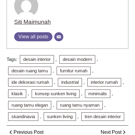
Siti Maimunah
View all posts
Tags:
desain interior
,
desain modern
,
desain ruang tamu
,
furnitur rumah
,
ide dekorasi rumah
,
industrial
,
interior rumah
,
klasik
,
konsep sunken living
,
minimalis
,
ruang tamu elegan
,
ruang tamu nyaman
,
skandinavia
,
sunken living
,
tren desain interior
Post
Previous
Next
Previous Post
Next Post