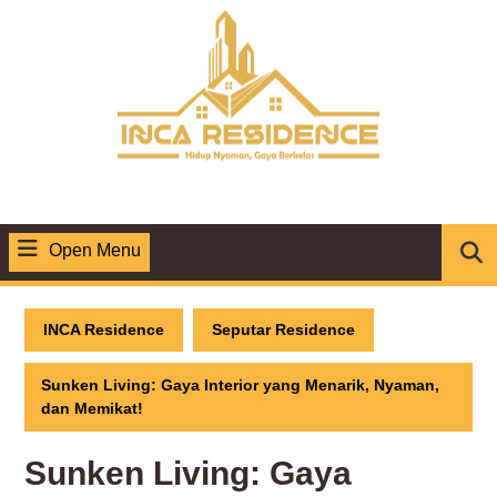
Skip
to
content
Open Menu
Open
Menu
INCA Residence
Seputar Residence
Sunken Living: Gaya Interior yang Menarik, Nyaman,
dan Memikat!
Sunken Living: Gaya