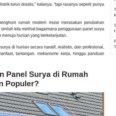
rik turun drastis,” katanya, “tapi rasanya seperti punya
T
k penghuni rumah modern mulai merasakan perubahan
S
i sinilah kita melihat bagaimana penggunaan panel surya
H
p menuju hunian yang berkelanjutan.
R
T
rya di hunian secara naratif, realistis, dan profesional,
faat, tantangan, mekanisme kerja, hingga panduan
 Panel Surya di Rumah
n Populer?