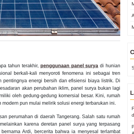
A
M
C
a tahun terakhir,
penggunaan panel surya
di hunian
S
onal berkali-kali menyoroti fenomena ini sebagai tren
entingnya energi bersih dan efisiensi biaya listrik. Di
 kesadaran akan perubahan iklim, panel surya bukan lagi
L
iliki oleh gedung-gedung komersial besar. Kini, rumah
odern pun mulai melirik solusi energi terbarukan ini.
F
d
asan perumahan di daerah Tangerang. Salah satu rumah
elainkan karena deretan panel surya yang terpasang
P
a bernama Ardi, bercerita bahwa ia menyesal terlambat