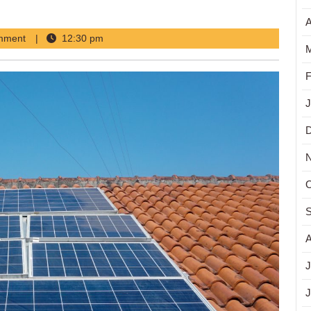
A
mment
12:30 pm
M
F
J
O
S
A
J
J