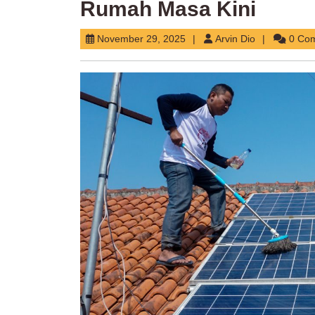
Rumah Masa Kini
November
Arvin
November 29, 2025
Arvin Dio
0 Co
29,
Dio
2025