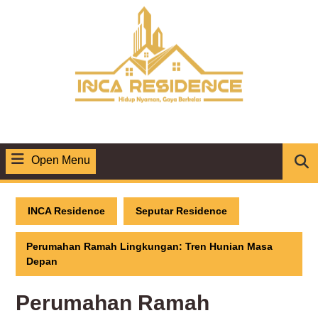
Skip
to
content
Open Menu
Open
Menu
INCA Residence
Seputar Residence
Perumahan Ramah Lingkungan: Tren Hunian Masa
Depan
Perumahan Ramah