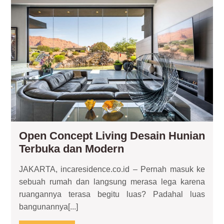
Co
Liv
Des
Hun
Ter
da
Mo
Open Concept Living Desain Hunian
Open
Terbuka dan Modern
Concept
JAKARTA, incaresidence.co.id – Pernah masuk ke
Living
sebuah rumah dan langsung merasa lega karena
Desain
ruangannya terasa begitu luas? Padahal luas
Hunian
bangunannya[...]
Terbuka