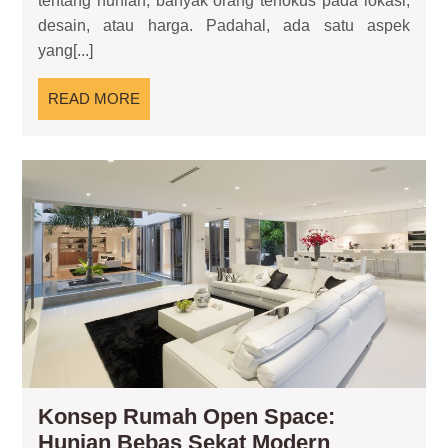
tentang hunian, banyak orang terfokus pada lokasi,
penentu
desain, atau harga. Padahal, ada satu aspek
hunian
yang[...]
aman
dan
READ
READ MORE
nyaman
MORE
Ko
Ru
Op
Spa
Hun
Be
Sek
Mo
Konsep Rumah Open Space:
Konsep
Hunian Bebas Sekat Modern