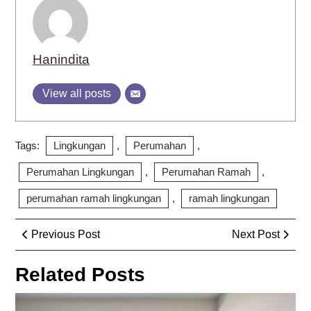
Hanindita
View all posts
Tags:
Lingkungan
,
Perumahan
,
Perumahan Lingkungan
,
Perumahan Ramah
,
perumahan ramah lingkungan
,
ramah lingkungan
Post
Previous
Next
Previous Post
Next Post
navigation
Post
Post
Related Posts
Op