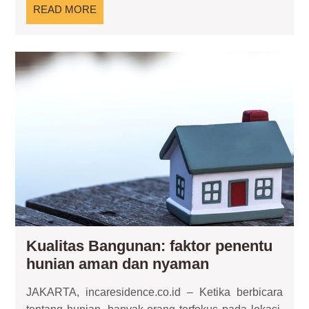
dan
READ
READ MORE
Modern
MORE
Kua
Ba
fak
pen
hun
am
da
ny
Kualitas Bangunan: faktor penentu
Kualitas
hunian aman dan nyaman
Bangunan:
JAKARTA, incaresidence.co.id – Ketika berbicara
faktor