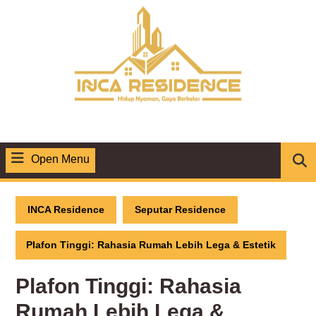
Skip
to
content
Open Menu
Open
Menu
INCA Residence
Seputar Residence
Plafon Tinggi: Rahasia Rumah Lebih Lega & Estetik
Plafon Tinggi: Rahasia
Rumah Lebih Lega &