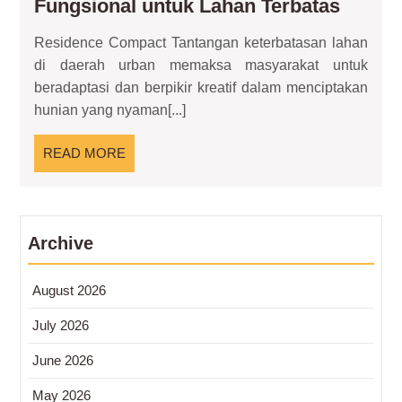
Resid
Fungsional untuk Lahan Terbatas
Compa
Residence Compact Tantangan keterbatasan lahan
Solusi
di daerah urban memaksa masyarakat untuk
Hunia
beradaptasi dan berpikir kreatif dalam menciptakan
Fungsi
hunian yang nyaman[...]
untuk
Lahan
READ
READ MORE
Terbat
MORE
Archive
August 2026
July 2026
June 2026
May 2026