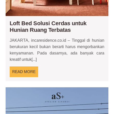
Loft Bed Solusi Cerdas untuk
Loft
Hunian Ruang Terbatas
Bed
JAKARTA, incaresidence.co.id – Tinggal di hunian
Solusi
berukuran kecil bukan berarti harus mengorbankan
Cerdas
kenyamanan. Pada dasarnya, ada banyak cara
untuk
kreatif untuk[...]
Hunian
Ruang
READ
READ MORE
Terbatas
MORE
Re
Co
Sol
Hun
Fun