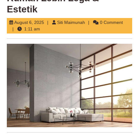
Estetik
August
Siti
August 6, 2025
Siti Maimunah
0 Comment
6,
Maimunah
1:11 am
2025