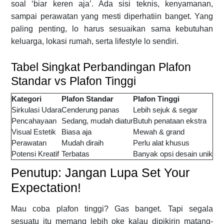
soal ‘biar keren aja’. Ada sisi teknis, kenyamanan,
sampai perawatan yang mesti diperhatiin banget. Yang
paling penting, lo harus sesuaikan sama kebutuhan
keluarga, lokasi rumah, serta lifestyle lo sendiri.
Tabel Singkat Perbandingan Plafon
Standar vs Plafon Tinggi
Kategori
Plafon Standar
Plafon Tinggi
Sirkulasi Udara
Cenderung panas
Lebih sejuk & segar
Pencahayaan
Sedang, mudah diatur
Butuh penataan ekstra
Visual Estetik
Biasa aja
Mewah & grand
Perawatan
Mudah diraih
Perlu alat khusus
Potensi Kreatif
Terbatas
Banyak opsi desain unik
Penutup: Jangan Lupa Set Your
Expectation!
Mau coba plafon tinggi? Gas banget. Tapi segala
sesuatu itu memang lebih oke kalau dipikirin matang-