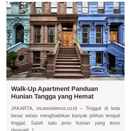
Wal
Up
Apa
Pa
Hun
Ta
ya
He
Walk-Up Apartment Panduan
Walk-
Hunian Tangga yang Hemat
Up
JAKARTA, incaresidence.co.id – Tinggal di kota
Apartment
besar selalu menghadirkan banyak pilihan tempat
Panduan
tinggal. Salah satu jenis hunian yang terus
Hunian
diminati[...]