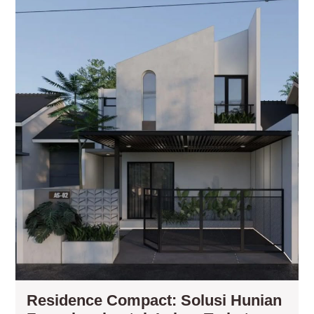
unt
La
Ter
Residence Compact: Solusi Hunian