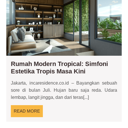
Sim
Est
Tro
Ma
Kin
Rumah Modern Tropical: Simfoni
Rumah
Estetika Tropis Masa Kini
Modern
Jakarta, incaresidence.co.id – Bayangkan sebuah
Tropical:
sore di bulan Juli. Hujan baru saja reda. Udara
Simfoni
lembap, langit jingga, dan dari teras[...]
Estetika
Tropis
READ
READ MORE
Masa
MORE
Kini