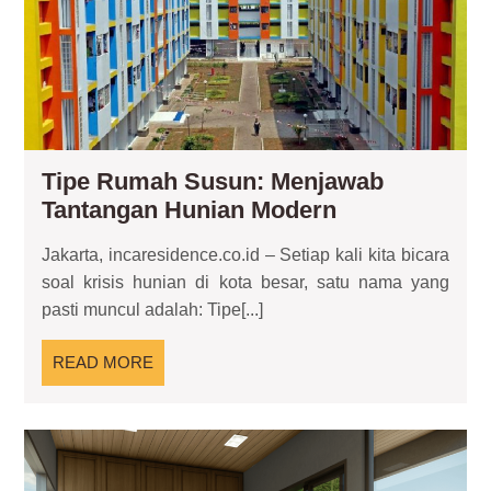
Me
Tan
Hun
Mo
Tipe Rumah Susun: Menjawab
Tipe
Tantangan Hunian Modern
Rumah
Jakarta, incaresidence.co.id – Setiap kali kita bicara
Susun:
soal krisis hunian di kota besar, satu nama yang
Menjawab
pasti muncul adalah: Tipe[...]
Tantangan
Hunian
READ
READ MORE
Modern
MORE
Ru
Mo
Tro