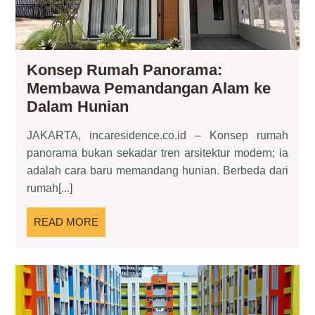
Konsep Rumah Panorama:
Membawa Pemandangan Alam ke
Konsep
Dalam Hunian
Rumah
JAKARTA, incaresidence.co.id – Konsep rumah
Panorama:
panorama bukan sekadar tren arsitektur modern; ia
Membawa
adalah cara baru memandang hunian. Berbeda dari
Pemandangan
rumah[...]
Alam
ke
READ
READ MORE
Dalam
MORE
Hunian
Tip
Ru
Sus