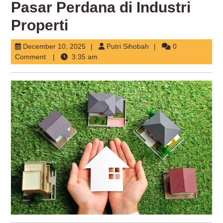
Pasar Perdana di Industri
Properti
December
Putri
December 10, 2025
Putri Sihobah
0
10,
Sihobah
Comment
3:35 am
2025