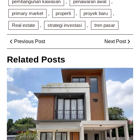
pembangunan kawasan
,
penawaran awal
,
primary market
,
properti
,
proyek baru
,
Real estate
,
strategi investasi
,
tren pasar
Post
Previous
Next
Previous Post
Next Post
navigation
Post
Post
Related Posts
Ko
Ru
Pa
Me
Pe
Al
ke
Da
Hun