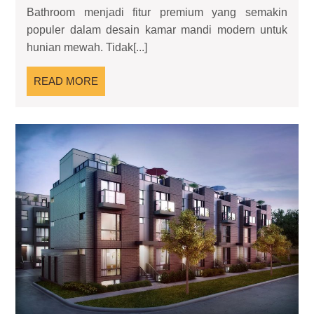
Bathroom:
Bathroom menjadi fitur premium yang semakin
Solusi
populer dalam desain kamar mandi modern untuk
Kamar
hunian mewah. Tidak[...]
Mandi
Mewah
READ
READ MORE
untuk
MORE
Hunian
Modern
To
Ur
Sty
Pil
Ide
unt
Pro
Mu