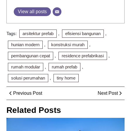
View all posts
Tags:
arsitektur prefab
,
efisiensi bangunan
,
hunian modern
,
konstruksi murah
,
pembangunan cepat
,
residence prefabrikasi
,
rumah modular
,
rumah prefab
,
solusi perumahan
,
tiny home
Post
Previous
Next
Previous Post
Next Post
navigation
Post
Post
Related Posts
R
Jal