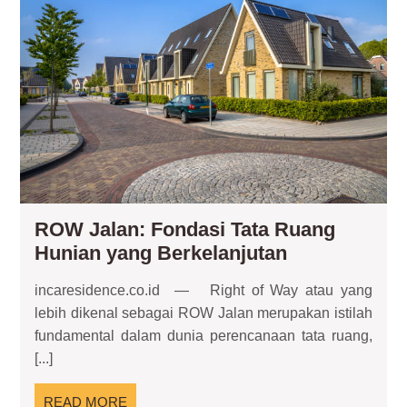
Fon
Tat
Ru
Hun
ya
Ber
ROW Jalan: Fondasi Tata Ruang
ROW
Hunian yang Berkelanjutan
Jalan:
incaresidence.co.id — Right of Way atau yang
Fondasi
lebih dikenal sebagai ROW Jalan merupakan istilah
Tata
fundamental dalam dunia perencanaan tata ruang,
Ruang
[...]
Hunian
yang
READ
READ MORE