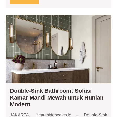
Berkelanjuta
MORE
Dou
Sin
Bat
Sol
Ka
Ma
Me
unt
Hun
Mo
Double-Sink Bathroom: Solusi
Kamar Mandi Mewah untuk Hunian
Double-
Modern
Sink
JAKARTA, incaresidence.co.id – Double-Sink