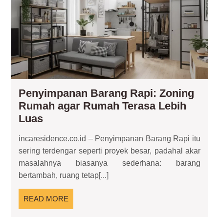
Zon
Ru
aga
Ru
Ter
Leb
Lu
Penyimpanan Barang Rapi: Zoning
Rumah agar Rumah Terasa Lebih
Penyimpanan
Luas
Barang
incaresidence.co.id – Penyimpanan Barang Rapi itu
Rapi:
sering terdengar seperti proyek besar, padahal akar
Zoning
masalahnya biasanya sederhana: barang
Rumah
bertambah, ruang tetap[...]
agar
Rumah
READ
READ MORE
Terasa
MORE