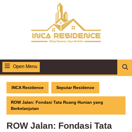
Skip
to
content
Open Menu
Open
Menu
INCA Residence
Seputar Residence
ROW Jalan: Fondasi Tata Ruang Hunian yang
Berkelanjutan
ROW Jalan: Fondasi Tata