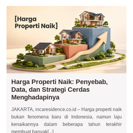
Lebih
Luas
Ha
Pro
Nai
Pe
Dat
da
Str
Ce
Me
Harga Properti Naik: Penyebab,
Data, dan Strategi Cerdas
Harga
Menghadapinya
Properti
JAKARTA, incaresidence.co.id – Harga properti naik
Naik:
bukan fenomena baru di Indonesia, namun laju
Penyebab,
kenaikannya dalam beberapa tahun terakhir
Data,
membuat banyak[...]