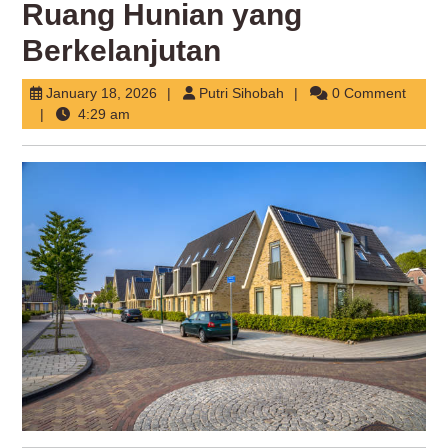
Ruang Hunian yang
Berkelanjutan
January
Putri
January 18, 2026
Putri Sihobah
0 Comment
18,
Sihobah
4:29 am
2026