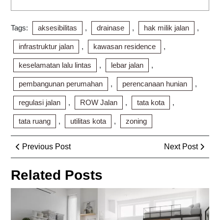
Tags:
aksesibilitas
,
drainase
,
hak milik jalan
,
infrastruktur jalan
,
kawasan residence
,
keselamatan lalu lintas
,
lebar jalan
,
pembangunan perumahan
,
perencanaan hunian
,
regulasi jalan
,
ROW Jalan
,
tata kota
,
tata ruang
,
utilitas kota
,
zoning
Post
Previous
Next
Previous Post
Next Post
navigation
Post
Post
Related Posts
Pe
Ba
Rap