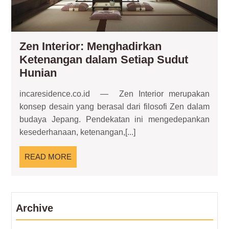
Zen Interior: Menghadirkan
Ketenangan dalam Setiap Sudut
Zen
Hunian
Interior:
incaresidence.co.id — Zen Interior merupakan
Menghadirkan
konsep desain yang berasal dari filosofi Zen dalam
Ketenangan
budaya Jepang. Pendekatan ini mengedepankan
dalam
kesederhanaan, ketenangan,[...]
Setiap
Sudut
READ
READ MORE
Hunian
MORE
Archive