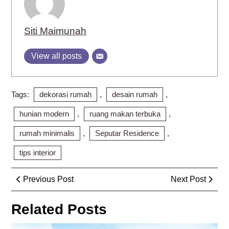
Siti Maimunah
View all posts
Tags:
dekorasi rumah
,
desain rumah
,
hunian modern
,
ruang makan terbuka
,
rumah minimalis
,
Seputar Residence
,
tips interior
Post
Previous
Next
Previous Post
Next Post
navigation
Post
Post
Related Posts
Des