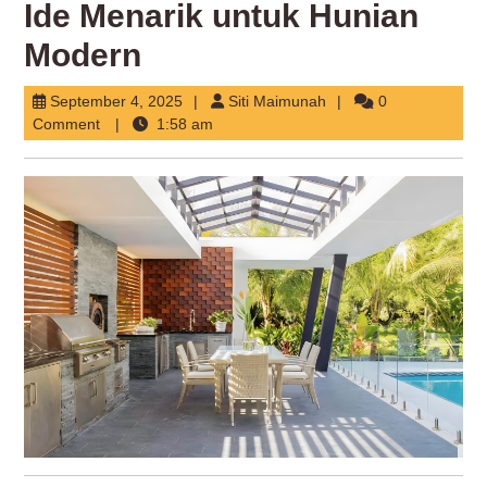
Ide Menarik untuk Hunian
Modern
September
Siti
September 4, 2025
Siti Maimunah
0
4,
Maimunah
Comment
1:58 am
2025