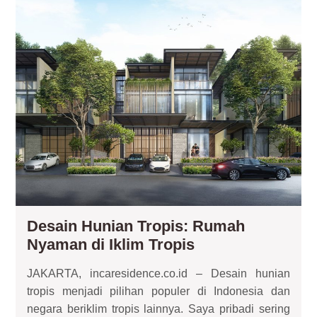
Hun
Tro
Ru
Ny
di
Ikl
Tro
Desain Hunian Tropis: Rumah
Desain
Nyaman di Iklim Tropis
Hunian
JAKARTA, incaresidence.co.id – Desain hunian
Tropis:
tropis menjadi pilihan populer di Indonesia dan
Rumah
negara beriklim tropis lainnya. Saya pribadi sering