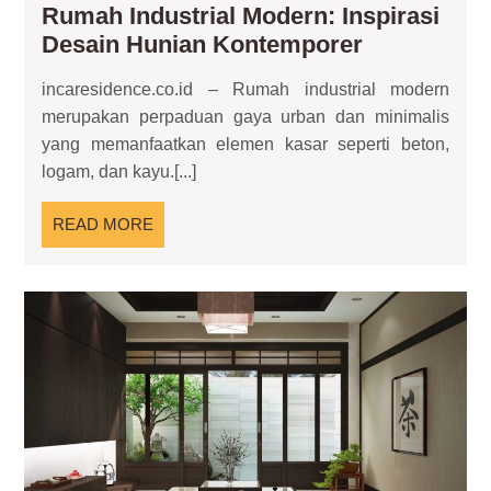
Rumah Industrial Modern: Inspirasi
Rumah
Desain Hunian Kontemporer
Industrial
incaresidence.co.id – Rumah industrial modern
Modern:
merupakan perpaduan gaya urban dan minimalis
Inspirasi
yang memanfaatkan elemen kasar seperti beton,
Desain
logam, dan kayu.[...]
Hunian
Kontempor
READ
READ MORE
MORE
Ze
Inte
Me
Ke
da
Set
Sud
Hun