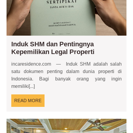
Induk SHM dan Pentingnya
Induk
Kepemilikan Legal Properti
SHM
incaresidence.com — Induk SHM adalah salah
dan
satu dokumen penting dalam dunia properti di
Pentingnya
Indonesia. Bagi banyak orang yang ingin
Kepemilikan
memiliki[...]
Legal
Properti
READ
READ MORE
MORE
Out
Kit