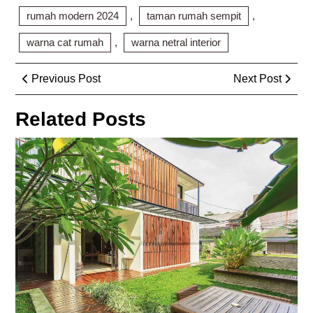
rumah modern 2024
,
taman rumah sempit
,
warna cat rumah
,
warna netral interior
Post
Previous
Next
Previous Post
Next Post
navigation
Post
Post
Related Posts
Ter
Ru
Tro
Ru
San
Ny
di
Ikl
Pa