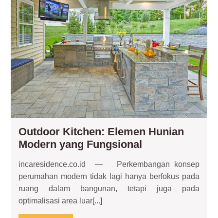
El
Hun
Mo
ya
Fun
Outdoor Kitchen: Elemen Hunian
Outdoor
Modern yang Fungsional
Kitchen:
incaresidence.co.id — Perkembangan konsep
Elemen
perumahan modern tidak lagi hanya berfokus pada
Hunian
ruang dalam bangunan, tetapi juga pada
Modern
optimalisasi area luar[...]
yang