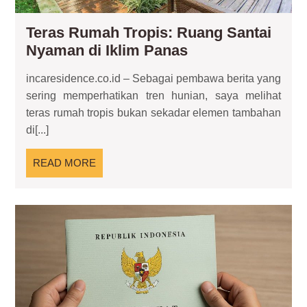
Teras Rumah Tropis: Ruang Santai
Teras
Nyaman di Iklim Panas
Rumah
incaresidence.co.id – Sebagai pembawa berita yang
Tropis:
sering memperhatikan tren hunian, saya melihat
Ruang
teras rumah tropis bukan sekadar elemen tambahan
Santai
di[...]
Nyaman
di
READ
READ MORE
Iklim
MORE
Panas
Ind
SH
da
Pen
Kep
Leg
Pro