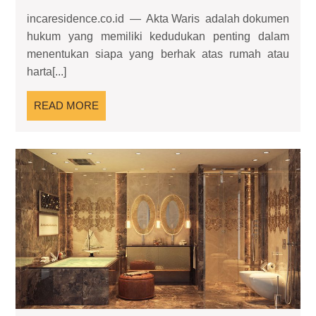
Waris
incaresidence.co.id — Akta Waris adalah dokumen
dan
hukum yang memiliki kedudukan penting dalam
Kepastian
menentukan siapa yang berhak atas rumah atau
Hukum
harta[...]
atas
Harta
READ
READ MORE
Rumah
MORE
yang
Ditinggalkan
Ka
Ma
Me
Tra
Ru
Jad
Hea