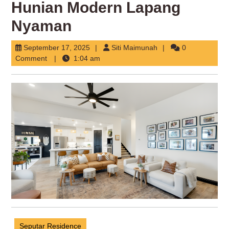
Hunian Modern Lapang
Nyaman
September
Siti
September 17, 2025
Siti Maimunah
0
17,
Maimunah
Comment
1:04 am
2025
Seputar Residence