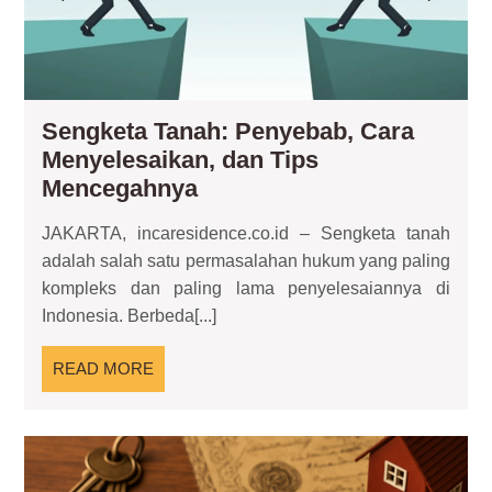
Tip
Me
Sengketa Tanah: Penyebab, Cara
Menyelesaikan, dan Tips
Sengketa
Mencegahnya
Tanah:
JAKARTA, incaresidence.co.id – Sengketa tanah
Penyebab,
adalah salah satu permasalahan hukum yang paling
Cara
kompleks dan paling lama penyelesaiannya di
Menyelesaikan,
Indonesia. Berbeda[...]
dan
Tips
READ
READ MORE
Mencegahnya
MORE
Akt
War