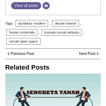
View all posts
Tags:
arsitektur modern
,
desain interior
,
hunian minimalis
,
konsep rumah terbuka
,
rumah open space
Post
Previous
Next
Previous Post
Next Post
navigation
Post
Post
Related Posts
Se
Tan
Pe
Ca
Men
da