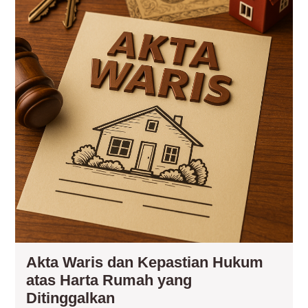
da
Kep
Hu
ata
Har
Ru
ya
Dit
Akta Waris dan Kepastian Hukum
atas Harta Rumah yang
Akta
Ditinggalkan