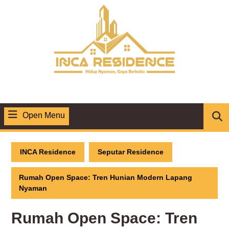
Skip
to
content
Open Menu
Open
Menu
INCA Residence
Seputar Residence
Rumah Open Space: Tren Hunian Modern Lapang
Nyaman
Rumah Open Space: Tren