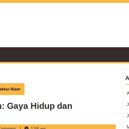
A
ektur Alam
A
: Gaya Hidup dan
J
J
Comment
1:58 am