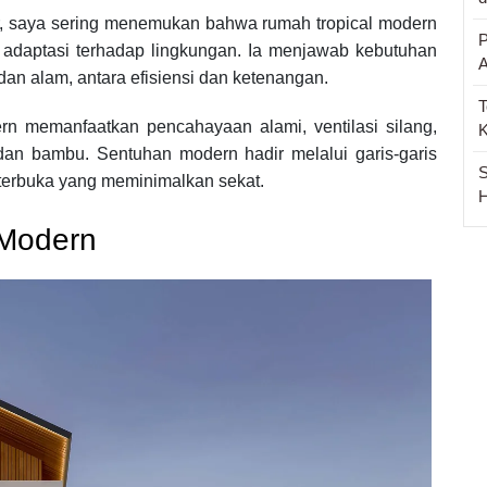
r, saya sering menemukan bahwa rumah tropical modern
P
 adaptasi terhadap lingkungan. Ia menjawab kebutuhan
an alam, antara efisiensi dan ketenangan.
T
n memanfaatkan pencahayaan alami, ventilasi silang,
, dan bambu. Sentuhan modern hadir melalui garis-garis
S
 terbuka yang meminimalkan sekat.
H
 Modern