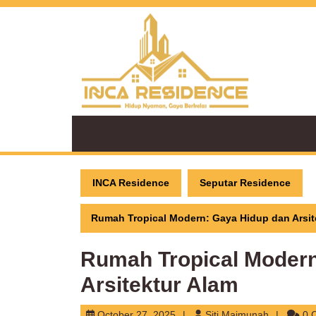
Skip
to
content
INCA Residence
Seputar Residence
Rumah Tropical Modern: Gaya Hidup dan Arsit
Rumah Tropical Modern
Arsitektur Alam
October
Siti
October 27, 2025
Siti Maimunah
0 