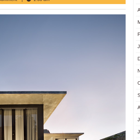
A
M
F
J
O
S
A
J
J