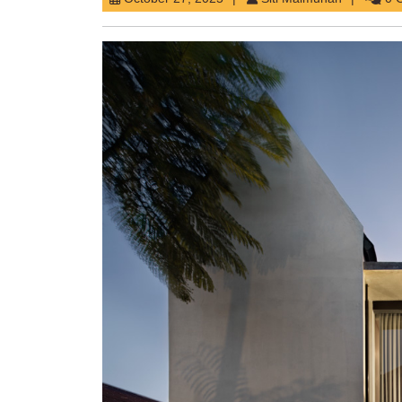
27,
Maimunah
2025