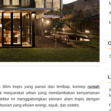
A
M
C
S
L
 iklim tropis yang panas dan lembap, konsep
rumah
W
gi masyarakat urban yang mendambakan kenyamanan
M
itektur ini menggabungkan elemen alam tropis dengan
F
unian yang efisien energi, sejuk, dan estetis.
d