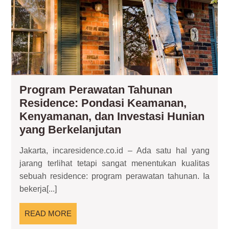
Ke
da
Inv
Hun
ya
Ber
Program Perawatan Tahunan
Residence: Pondasi Keamanan,
Kenyamanan, dan Investasi Hunian
Program
yang Berkelanjutan
Perawatan
Jakarta, incaresidence.co.id – Ada satu hal yang
Tahunan
jarang terlihat tetapi sangat menentukan kualitas
Residence:
sebuah residence: program perawatan tahunan. Ia
Pondasi
bekerja[...]
Keamanan,
Kenyamanan,
READ
READ MORE
dan
MORE