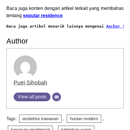
Baca juga konten dengan artikel terkait yang membahas
tentang
seputar residence
Baca juga artikel menarik lainnya mengenai
Anchor Ten
Author
Putri Sihobah
View all posts
Tags:
arsitektur kawasan
,
hunian modern
,
kawasan residensial
,
kebijakan ruang
,