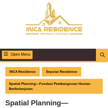
Skip
to
content
Open Menu
Open
Menu
INCA Residence
Seputar Residence
Spatial Planning—Fondasi Pembangunan Hunian
Berlkelanjutan
Spatial Planning—