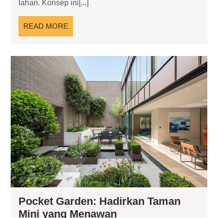
lahan. Konsep ini[...]
Hunian
Modern
READ
READ MORE
MORE
Poc
Gar
Had
Ta
Min
ya
Me
Pocket Garden: Hadirkan Taman
Pocket
Mini yang Menawan