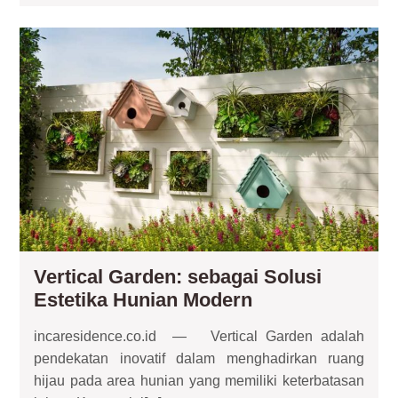
Investasi
Hunian
Ver
yang
Gar
seb
Berkelanjutan
Sol
Est
Hun
Mo
Vertical Garden: sebagai Solusi
Vertical
Estetika Hunian Modern
Garden:
incaresidence.co.id — Vertical Garden adalah
sebagai
pendekatan inovatif dalam menghadirkan ruang
Solusi
hijau pada area hunian yang memiliki keterbatasan
Estetika