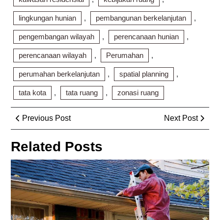
lingkungan hunian
,
pembangunan berkelanjutan
,
pengembangan wilayah
,
perencanaan hunian
,
perencanaan wilayah
,
Perumahan
,
perumahan berkelanjutan
,
spatial planning
,
tata kota
,
tata ruang
,
zonasi ruang
Post
Previous
Next
Previous Post
Next Post
navigation
Post
Post
Related Posts
Pr
Pe
Ta
Res
Pon
Ke