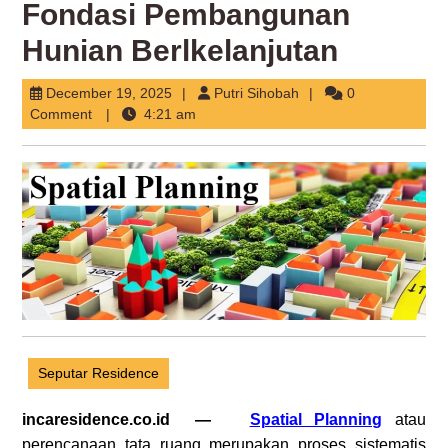
Fondasi Pembangunan
Hunian Berlkelanjutan
December
Putri
December 19, 2025
Putri Sihobah
0
19,
Sihobah
Comment
4:21 am
2025
Seputar Residence
incaresidence.co.id —
Spatial Planning
atau
perencanaan tata ruang merupakan proses sistematis