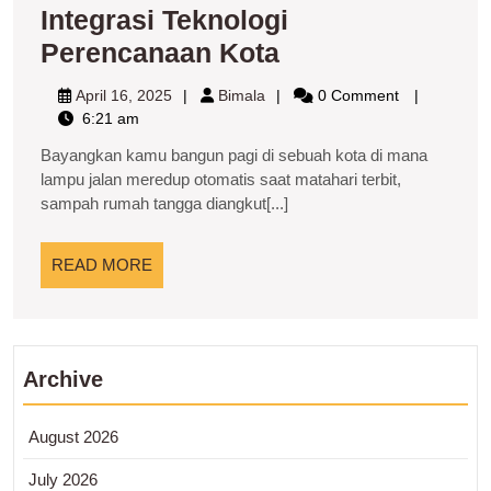
Integrasi Teknologi
Kota
Perencanaan Kota
Pintar
April
Bimala
April 16, 2025
Bimala
0 Comment
Berbasis
16,
6:21 am
2025
AI:
Bayangkan kamu bangun pagi di sebuah kota di mana
Integrasi
lampu jalan meredup otomatis saat matahari terbit,
sampah rumah tangga diangkut[...]
Teknologi
Perencanaan
READ
READ MORE
Kota
MORE
Archive
August 2026
July 2026