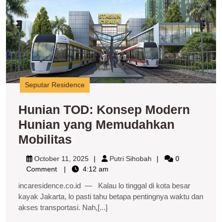
H
y
M
Mo
Seputar Residence
Hunian TOD: Konsep Modern
Hunian yang Memudahkan
Hunian
Mobilitas
TOD:
October
Putri
October 11, 2025
Putri Sihobah
0
Konsep
11,
Sihobah
Comment
4:12 am
2025
Modern
incaresidence.co.id — Kalau lo tinggal di kota besar
Hunian
kayak Jakarta, lo pasti tahu betapa pentingnya waktu dan
akses transportasi. Nah,[...]
yang