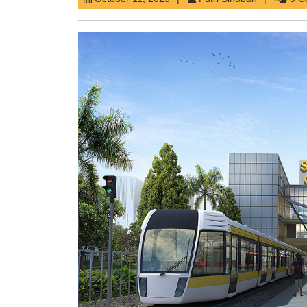
11,
Sihobah
2025