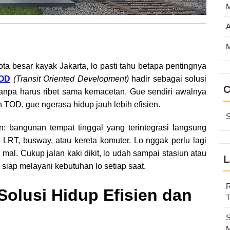
A
M
kota besar kayak Jakarta, lo pasti tahu betapa pentingnya
TOD
(Transit Oriented Development)
hadir sebagai solusi
C
tanpa harus ribet sama kemacetan. Gue sendiri awalnya
n TOD, gue ngerasa hidup jauh lebih efisien.
S
n: bangunan tempat tinggal yang terintegrasi langsung
 LRT, busway, atau kereta komuter. Lo nggak perlu lagi
 mal. Cukup jalan kaki dikit, lo udah sampai stasiun atau
L
 siap melayani kebutuhan lo setiap saat.
R
olusi Hidup Efisien dan
T
S
M