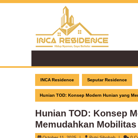
Skip
to
content
INCA Residence
Seputar Residence
Hunian TOD: Konsep Modern Hunian yang Me
Hunian TOD: Konsep M
Memudahkan Mobilitas
October
Putri
October 11, 2025
Putri Sihobah
0 