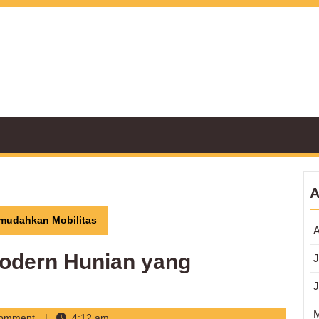
A
mudahkan Mobilitas
A
odern Hunian yang
J
J
Comment
4:12 am