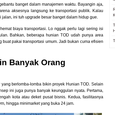
 ngebantu banget dalam manajemen waktu. Bayangin aja,
R
rena aksesnya langsung ke transportasi publik. Kalau
K
 jalan, ini tuh upgrade besar banget dalam hidup gue.
T
mat biaya transportasi. Lo nggak perlu lagi sering isi
H
p bulan. Bahkan, beberapa hunian TOD udah punya area
T
ng buat pakai transportasi umum. Jadi bukan cuma efisien
in Banyak Orang
 yang berlomba-lomba bikin proyek Hunian TOD. Selain
nsep ini juga punya banyak keunggulan nyata. Pertama,
engah kota atau deket pusat bisnis. Kedua, fasilitasnya
ym, hingga minimarket yang buka 24 jam.