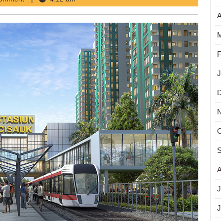
A
M
F
J
O
S
A
J
J