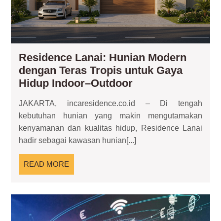
Hid
Ind
Out
Residence Lanai: Hunian Modern
dengan Teras Tropis untuk Gaya
Residence
Hidup Indoor–Outdoor
Lanai:
JAKARTA, incaresidence.co.id – Di tengah
Hunian
kebutuhan hunian yang makin mengutamakan
Modern
kenyamanan dan kualitas hidup, Residence Lanai
dengan
hadir sebagai kawasan hunian[...]
Teras
Tropis
READ
READ MORE
untuk
MORE
Gaya
Hidup
Kot
Indoor–
Pin
Ber