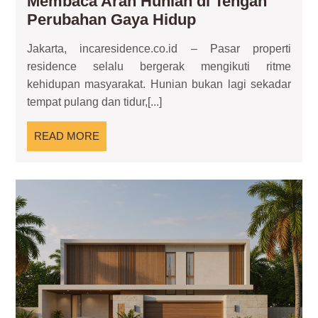
Membaca Arah Hunian di Tengah
Analisis
Perubahan Gaya Hidup
Pasar
Jakarta, incaresidence.co.id – Pasar properti
Properti
residence selalu bergerak mengikuti ritme
Residence:
kehidupan masyarakat. Hunian bukan lagi sekadar
Membaca
tempat pulang dan tidur,[...]
Arah
Hunian
READ
READ MORE
di
MORE
Tengah
Perubahan
Re
Gaya
Lan
Hun
Hidup
Mo
de
Ter
Tro
unt
Ga