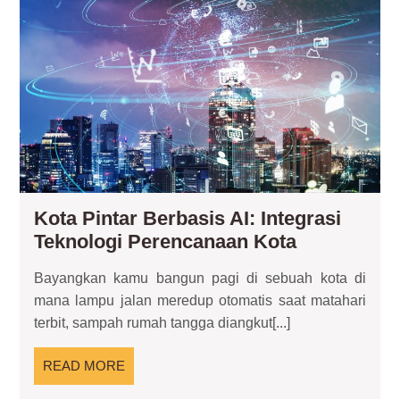
Outdoor
AI:
Int
Tek
Pe
Kot
Kota Pintar Berbasis AI: Integrasi
Kota
Teknologi Perencanaan Kota
Pintar
Bayangkan kamu bangun pagi di sebuah kota di
Berbasis
mana lampu jalan meredup otomatis saat matahari
AI:
terbit, sampah rumah tangga diangkut[...]
Integrasi
Teknologi
READ
READ MORE
Perencana
MORE