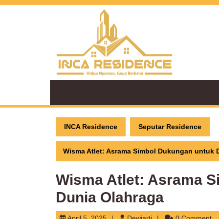
Skip
to
content
INCA Residence
Seputar Residence
Wisma Atlet: Asrama Simbol Dukungan untuk 
Wisma Atlet: Asrama S
Dunia Olahraga
April
Dewiarti
April 5, 2025
Dewiarti
0 Comment