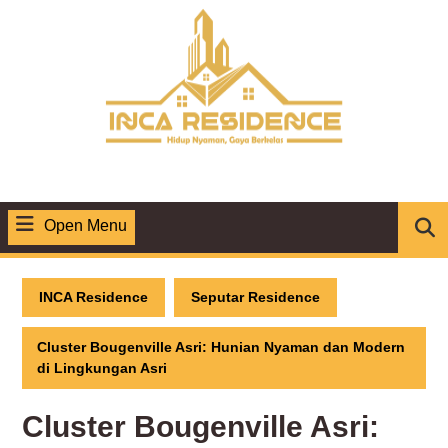
Skip
to
content
Open Menu
Open
Menu
INCA Residence
Seputar Residence
Cluster Bougenville Asri: Hunian Nyaman dan Modern
di Lingkungan Asri
Cluster Bougenville Asri: