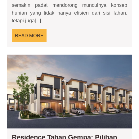
—
semakin padat mendorong munculnya konsep
Hunian
hunian yang tidak hanya efisien dari sisi lahan,
Vertikal
tetapi juga[...]
dengan
Karakter
READ
READ MORE
Ruang
MORE
yang
Berbeda
Re
Ta
Ge
Pil
Am
unt
Da
Ra
Residence Tahan Gempa: Pilihan