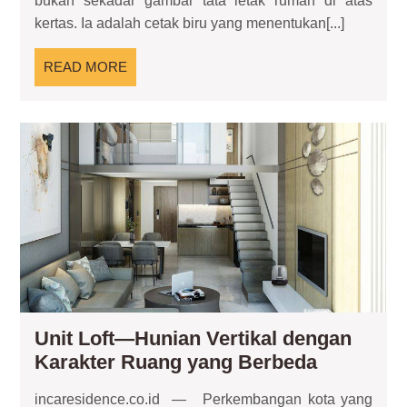
bukan sekadar gambar tata letak rumah di atas
Hunian
kertas. Ia adalah cetak biru yang menentukan[...]
Terencana
READ
READ MORE
MORE
Uni
Lof
—
Hun
Ver
de
Kar
Ru
ya
Be
Unit Loft—Hunian Vertikal dengan
Unit
Karakter Ruang yang Berbeda
Loft
incaresidence.co.id — Perkembangan kota yang