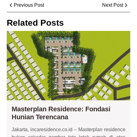
Post
Previous
Next
Previous Post
Next Post
navigation
Post
Post
Related Posts
Mas
Res
Fon
Hun
Ter
Masterplan Residence: Fondasi
Masterplan
Hunian Terencana
Residence:
Jakarta, incaresidence.co.id – Masterplan residence
Fondasi