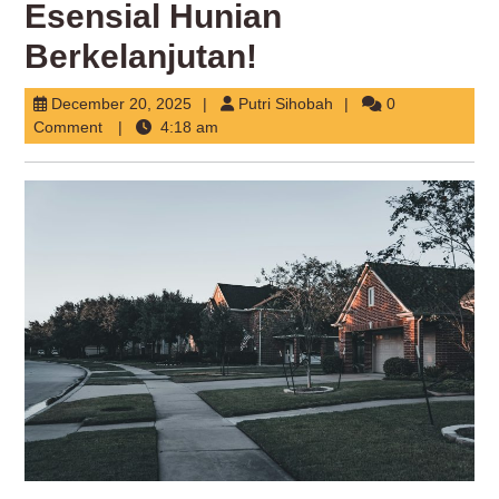
Esensial Hunian
Berkelanjutan!
December
Putri
December 20, 2025
Putri Sihobah
0
20,
Sihobah
Comment
4:18 am
2025