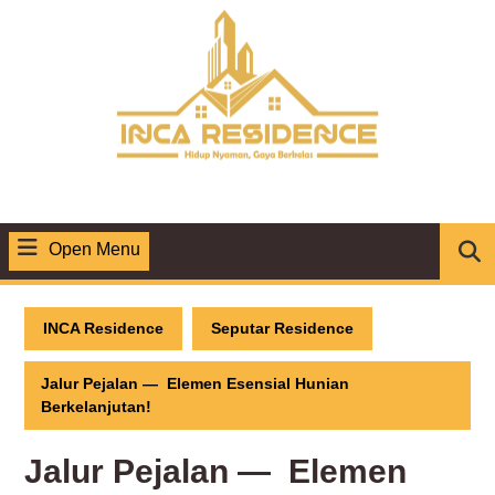
Skip
to
content
Open Menu
Open
Menu
INCA Residence
Seputar Residence
Jalur Pejalan — Elemen Esensial Hunian
Berkelanjutan!
Jalur Pejalan — Elemen