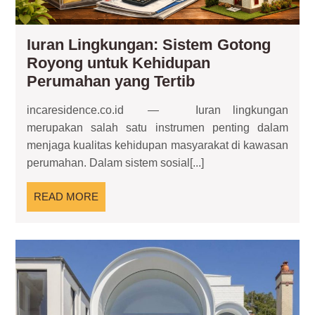
Iuran Lingkungan: Sistem Gotong
Royong untuk Kehidupan
Iuran
Perumahan yang Tertib
Lingkungan:
incaresidence.co.id — Iuran lingkungan
Sistem
merupakan salah satu instrumen penting dalam
Gotong
menjaga kualitas kehidupan masyarakat di kawasan
Royong
perumahan. Dalam sistem sosial[...]
untuk
Kehidupan
READ
READ MORE
Perumahan
MORE
yang
Tertib
Hun
Neo
Pe
Ke
Kla