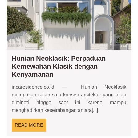
de
Ke
Hunian Neoklasik: Perpaduan
Kemewahan Klasik dengan
Hunian
Kenyamanan
Neoklasik:
incaresidence.co.id — Hunian Neoklasik
Perpaduan
merupakan salah satu konsep arsitektur yang tetap
Kemewahan
diminati hingga saat ini karena mampu
Klasik
menghadirkan keseimbangan antara[...]
dengan
Kenyamanan
READ
READ MORE
MORE