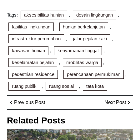
Tags:
aksesibilitas hunian
,
desain lingkungan
,
fasilitas lingkungan
,
hunian berkelanjutan
,
infrastruktur perumahan
,
jalur pejalan kaki
,
kawasan hunian
,
kenyamanan tinggal
,
keselamatan pejalan
,
mobilitas warga
,
pedestrian residence
,
perencanaan permukiman
,
ruang publik
,
ruang sosial
,
tata kota
Post
Previous
Next
Previous Post
Next Post
navigation
Post
Post
Related Posts
Hun
Ter