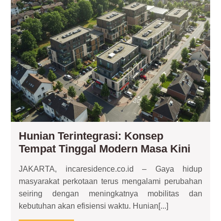
Ko
Te
Tin
Mo
Ma
Kin
Hunian Terintegrasi: Konsep
Hunia
Tempat Tinggal Modern Masa Kini
Terint
JAKARTA, incaresidence.co.id – Gaya hidup
Kons
masyarakat perkotaan terus mengalami perubahan
Tempa
seiring dengan meningkatnya mobilitas dan
Tingg
kebutuhan akan efisiensi waktu. Hunian[...]
Mode