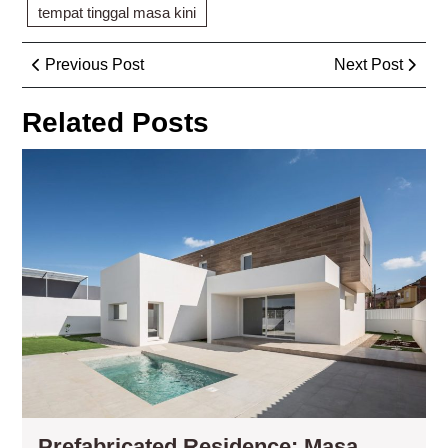
tempat tinggal masa kini
Post
Previous
Next
Previous Post
Next Post
navigation
Post
Post
Related Posts
Pre
Res
Ma
De
Hun
Mo
Prefabricated Residence: Masa