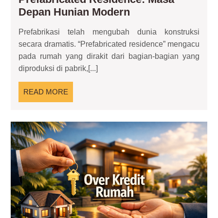
Prefabricated
Depan Hunian Modern
Residence:
Prefabrikasi telah mengubah dunia konstruksi
Masa
secara dramatis. “Prefabricated residence” mengacu
Depan
pada rumah yang dirakit dari bagian-bagian yang
Hunian
diproduksi di pabrik,[...]
Modern
READ
READ MORE
MORE
Ov
Kre
Ru
Ca
Ce
Pu
Hun
Ta
KP