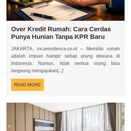
Ba
Over Kredit Rumah: Cara Cerdas
Over
Punya Hunian Tanpa KPR Baru
Kredit
JAKARTA, incaresidence.co.id – Memiliki rumah
Rumah:
adalah impian hampir setiap orang dewasa di
Cara
Indonesia. Namun, tidak semua orang bisa
Cerdas
langsung mengajukan[...]
Punya
Hunian
READ
READ MORE
Tanpa
MORE
KPR
Baru
Ap
Fur
Sol
Hun