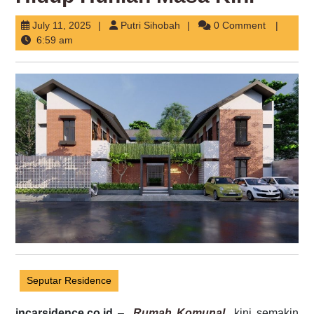
July
Putri
July 11, 2025
Putri Sihobah
0 Comment
11,
Sihobah
6:59 am
2025
Seputar Residence
incarsidence.co.id
–
Rumah Komunal
kini semakin