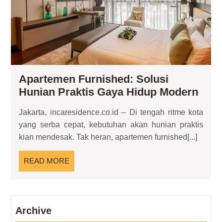
Pra
Ga
Hid
Mo
Apartemen Furnished: Solusi
Apa
Hunian Praktis Gaya Hidup Modern
Furn
Jakarta, incaresidence.co.id – Di tengah ritme kota
Solu
yang serba cepat, kebutuhan akan hunian praktis
Huni
kian mendesak. Tak heran, apartemen furnished[...]
Prak
Gay
READ
READ MORE
Hidu
MORE
Mod
Archive