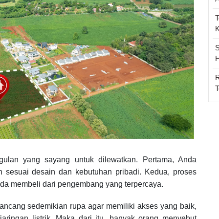
T
S
H
R
T
gulan yang sayang untuk dilewatkan. Pertama, Anda
sesuai desain dan kebutuhan pribadi. Kedua, proses
nda membeli dari pengembang yang terpercaya.
irancang sedemikian rupa agar memiliki akses yang baik,
 jaringan listrik. Maka dari itu, banyak orang menyebut