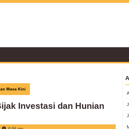
A
ian Masa Kini
A
ijak Investasi dan Hunian
J
J
6:56 am