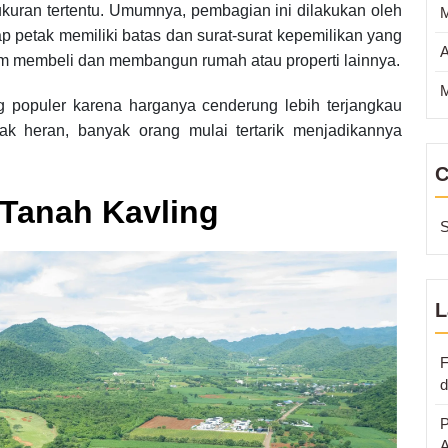
kuran tertentu. Umumnya, pembagian ini dilakukan oleh
petak memiliki batas dan surat-surat kepemilikan yang
A
m membeli dan membangun rumah atau properti lainnya.
M
ng populer karena harganya cenderung lebih terjangkau
ak heran, banyak orang mulai tertarik menjadikannya
C
 Tanah Kavling
S
L
F
d
P