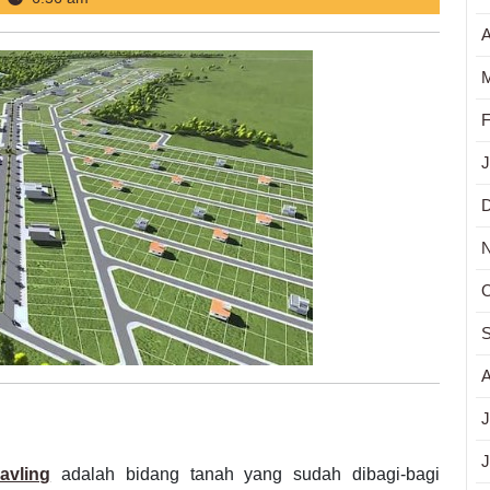
A
M
F
J
O
S
A
J
J
avling
adalah bidang tanah yang sudah dibagi-bagi