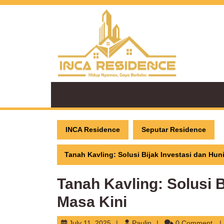
Skip
to
content
INCA Residence
Seputar Residence
Tanah Kavling: Solusi Bijak Investasi dan Hun
Tanah Kavling: Solusi B
Masa Kini
July
Paulin
July 11, 2025
Paulin
0 Comment